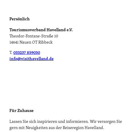
m
g
a
e
r
n
c
Persönlich
i
k
Tourismusverband Havelland e.V.
t
t
Theodor-Fontane-Straße 10
z
u
14641 Nauen OT Ribbeck
'
r
ö
m
T.
033237 859030
f
R
info@visithavelland.de
f
a
n
t
e
h
n
e
n
o
w
'
Für Zuhause
ö
f
Lassen Sie sich inspirieren und informieren. Wir versorgen Sie
f
gern mit Neuigkeiten aus der Reiseregion Havelland.
n