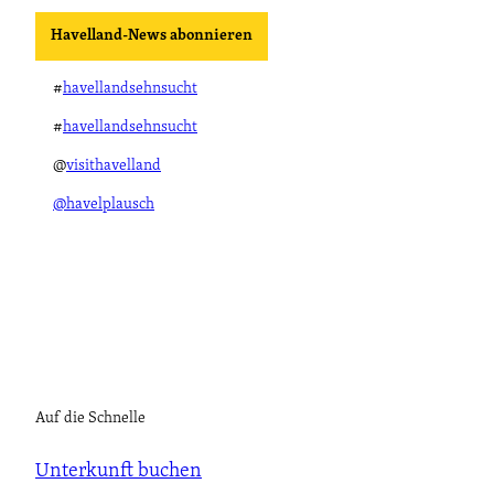
e
Havelland-News abonnieren
n
#
havellandsehnsucht
#
havellandsehnsucht
@
visithavelland
@havelplausch
Auf die Schnelle
Unterkunft buchen