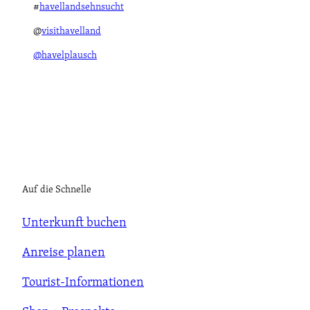
f
#
havellandsehnsucht
f
n
@
visithavelland
e
@havelplausch
n
Auf die Schnelle
Unterkunft buchen
Anreise planen
Tourist-Informationen