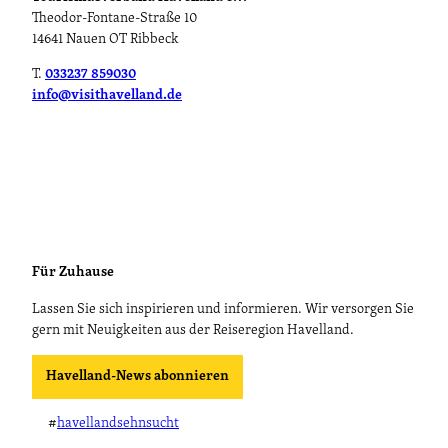
u
l
s
Theodor-Fontane-Straße 10
h
d
h
14641 Nauen OT Ribbeck
l
s
o
"
c
f
T.
033237 859030
'
h
F
info@visithavelland.de
ö
e
e
f
r
r
f
H
i
n
o
e
e
f
n
n
'
w
ö
o
f
h
Für Zuhause
f
n
n
u
Lassen Sie sich inspirieren und informieren. Wir versorgen Sie
e
n
gern mit Neuigkeiten aus der Reiseregion Havelland.
n
g
e
Havelland-News abonnieren
n
'
#
havellandsehnsucht
ö