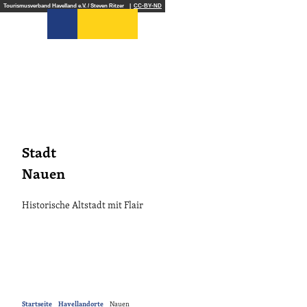
Z
Tourismusverband Havelland e.V. / Steven Ritzer |
CC-BY-ND
u
Suche
m
I
n
h
a
l
t
Stadt
Nauen
Historische Altstadt mit Flair
Startseite
Havellandorte
Nauen