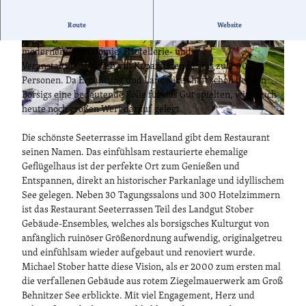
Das Landgut Stober, das ehemalige landwirtschaftliche
Route
Website
Mustergut der Eisenbahnerdynastie Borsig, ist heute ein
moderner Gastronomie-, Hotellerie- und
© Peter Stumpf
© Henning Hattendorf
Veranstaltungsbetrieb mit Kapazitäten für bis zu 2.000
Personen. Da Ernährung und Landwirtschaft schon bei den
Borsigs eine bedeutende Rolle für das Gut spielten, wird auch
heute noch großen Wert darauf gelegt.
© H. Hattendorf
Die schönste Seeterrasse im Havelland gibt dem Restaurant
seinen Namen. Das einfühlsam restaurierte ehemalige
Geflügelhaus ist der perfekte Ort zum Genießen und
Entspannen, direkt an historischer Parkanlage und idyllischem
See gelegen. Neben 30 Tagungssalons und 300 Hotelzimmern
ist das Restaurant Seeterrassen Teil des Landgut Stober
Gebäude-Ensembles, welches als borsigsches Kulturgut von
anfänglich ruinöser Größenordnung aufwendig, originalgetreu
und einfühlsam wieder aufgebaut und renoviert wurde.
Michael Stober hatte diese Vision, als er 2000 zum ersten mal
die verfallenen Gebäude aus rotem Ziegelmauerwerk am Groß
Behnitzer See erblickte. Mit viel Engagement, Herz und