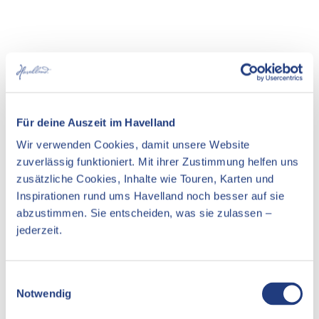
Gut zu wissen
Für deine Auszeit im Havelland
Wir verwenden Cookies, damit unsere Website
zuverlässig funktioniert. Mit ihrer Zustimmung helfen uns
Öffnungszeiten
zusätzliche Cookies, Inhalte wie Touren, Karten und
Andere Öffnungszeiten:
Inspirationen rund ums Havelland noch besser auf sie
abzustimmen. Sie entscheiden, was sie zulassen –
Restaurant Seeterrassen ist vom 22. Dezember 2025 bis 14.
jederzeit.
Januar 2026 in Winterpause. Daher bleibt das Restaurant in
dieser Zeit geschlossen.
Barrierefreiheit
E
Notwendig
i
Reisen für Alle
n
Mehr Informationen zur Barrierefreiheit des Angebotes gibt