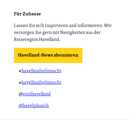
Für Zuhause
Lassen Sie sich inspirieren und informieren. Wir
versorgen Sie gern mit Neuigkeiten aus der
Reiseregion Havelland.
Havelland-News abonnieren
#
havellandsehnsucht
#
havellandsehnsucht
@
visithavelland
@havelplausch
gliedschaft
Partner
Kontakt
Impressum
Jobs
Presse
AGB