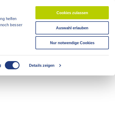
Cookies zulassen
ng helfen
d noch besser
Auswahl erlauben
CC-BY-ND
CC-BY-NC
Reisezeit
Unterkünfte
Shop
Veranstaltunge
Tickets
Nur notwendige Cookies
CC-BY-ND
g
Details zeigen
Freizeit
Sommerzeit
Camping
CC-BY-ND
CC-BY-ND
Fahrräder
Boote
Radzeit
Führungen