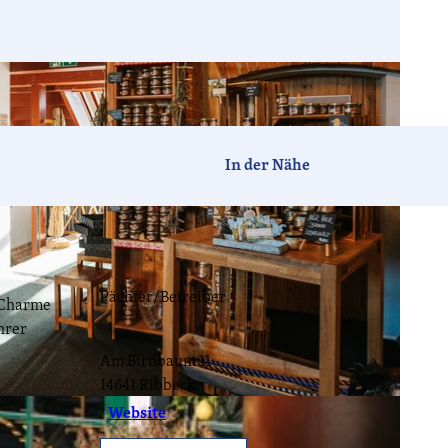
Barrierefrei
Hotels
Ferien-
Camping
häuser
In der Nähe
Tagen &
Vogelzeit
Havelland-
Feiern
News
Pächter/Betreiber
n Charme
hrer
CC-BY-ND
Am Birnbaum 11
Havellandorte
FAQ
14641
Ribbeck
V. |
CC-BY-ND
Website