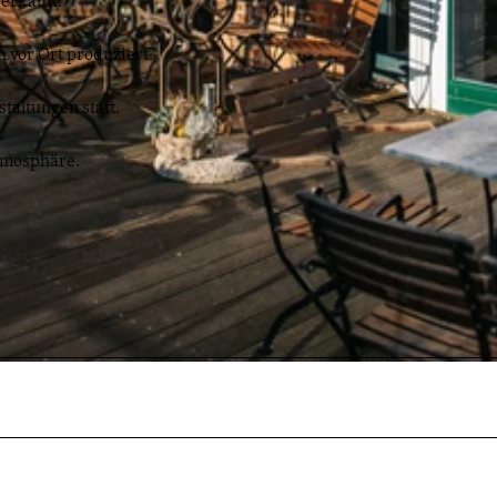
erkauft.
vor Ort produziert.
taltungen statt.
Atmosphäre.