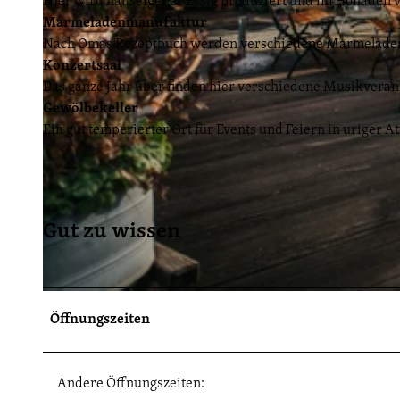
Hier wird hauseigener Essig produziert und im Hofladen v
Marmeladenmanufaktur
Nach Omas Rezeptbuch werden verschiedene Marmeladen 
Konzertsaal
Das ganze Jahr über finden hier verschiedene Musikverans
Gewölbekeller
Ein gut temperierter Ort für Events und Feiern in uriger 
Gut zu wissen
© Steven Ritzer, Lizenz: Tourismusverband Havelland e.V. |
CC-BY-ND
Öffnungszeiten
Andere Öffnungszeiten: