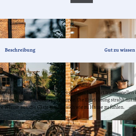
Beschreibung
Gut zu wissen
er, in der ehemaligen Brennerei gelegen, bewahrt traditionelle
d es liebevoll modernisiert wurde. Die Einrichtung strahlt mit i
Wärme aus, die Gäste einlädt, sich wie zu Hause zu fühlen.
r hinaus.
© Steven Ritzer, Lizenz: Tourismusverband Havelland e.