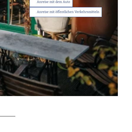
Anreise mit dem Auto
Anreise mit öffentlichen Verkehrsmitteln
Tourist-
Info
Service
Sitemap
Wetter
Kontakt