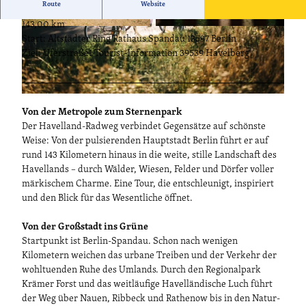
Route
Website
143,00 km
© Steven Ritzer, Lizenz: Tourismusverband Hav
© Steven Ritzer, Lizenz: Tourismusverband Hav
Start: Altstädter Ring Rathaus Spandau 13597 Berlin
elland e.V.
elland e.V.
Ziel: Uferstraße1 Tourist-Information 39539 Havelberg
© Steven Ritzer, Lizenz: Tourismusverband Havelland e.V. |
CC-BY-ND
Von der Metropole zum Sternenpark
Der Havelland-Radweg verbindet Gegensätze auf schönste
Weise: Von der pulsierenden Hauptstadt Berlin führt er auf
rund 143 Kilometern hinaus in die weite, stille Landschaft des
Havellands – durch Wälder, Wiesen, Felder und Dörfer voller
märkischem Charme. Eine Tour, die entschleunigt, inspiriert
und den Blick für das Wesentliche öffnet.
Von der Großstadt ins Grüne
Startpunkt ist Berlin-Spandau. Schon nach wenigen
Kilometern weichen das urbane Treiben und der Verkehr der
wohltuenden Ruhe des Umlands. Durch den Regionalpark
Krämer Forst und das weitläufige Havelländische Luch führt
der Weg über Nauen, Ribbeck und Rathenow bis in den Natur-