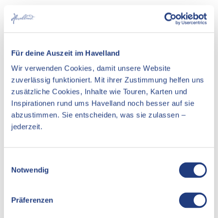
Praktische Informationen
Länge
: 143 km
Dauer
: 2–3 Tage
Start
: Berlin-Spandau
Für deine Auszeit im Havelland
Ziel
: Hansestadt Havelberg
Wir verwenden Cookies, damit unsere Website
Wegzeichen
: roter Adler auf dem Rad
zuverlässig funktioniert. Mit ihrer Zustimmung helfen uns
Anreise:
zusätzliche Cookies, Inhalte wie Touren, Karten und
Ab Berlin Hbf mit RE2, RE4, RB10, RB14 oder S9 bis Spandau
Inspirationen rund ums Havelland noch besser auf sie
abzustimmen. Sie entscheiden, was sie zulassen –
Abreise:
jederzeit.
Ab Rathenow mit RE4 nach Berlin (ca. 1 Std.)
Ab Bad Wilsnack mit RE2 nach Berlin (ca. 2 Std.)
E
Tipp
: Die Hansestadt Havelberg besitzt keinen Bahnanschluss
Notwendig
i
– wer mag, beendet die Tour bereits in Rathenow oder Bad
Wilsnack.
n
Wer mehr vom Havelland sehen möchte, kann ab Rathenow
w
Präferenzen
über den Havel-Radweg zurück nach Berlin Spandau fahren.
i