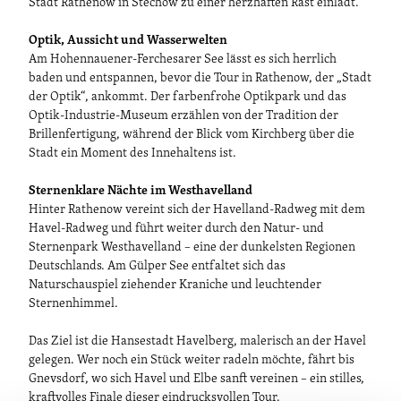
Stadt Rathenow in Stechow zu einer herzhaften Rast einlädt.
Optik, Aussicht und Wasserwelten
Am Hohennauener-Ferchesarer See lässt es sich herrlich
baden und entspannen, bevor die Tour in Rathenow, der „Stadt
der Optik“, ankommt. Der farbenfrohe Optikpark und das
Optik-Industrie-Museum erzählen von der Tradition der
Brillenfertigung, während der Blick vom Kirchberg über die
Stadt ein Moment des Innehaltens ist.
Sternenklare Nächte im Westhavelland
Hinter Rathenow vereint sich der Havelland-Radweg mit dem
Havel-Radweg und führt weiter durch den Natur- und
Sternenpark Westhavelland – eine der dunkelsten Regionen
Deutschlands. Am Gülper See entfaltet sich das
Naturschauspiel ziehender Kraniche und leuchtender
Sternenhimmel.
Das Ziel ist die Hansestadt Havelberg, malerisch an der Havel
gelegen. Wer noch ein Stück weiter radeln möchte, fährt bis
Gnevsdorf, wo sich Havel und Elbe sanft vereinen – ein stilles,
kraftvolles Finale dieser eindrucksvollen Tour.