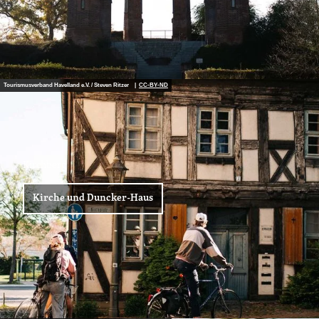
Tourismusverband Havelland e.V. / Steven Ritzer |
CC-BY-ND
Kirchberg
Kirche und Duncker-Haus