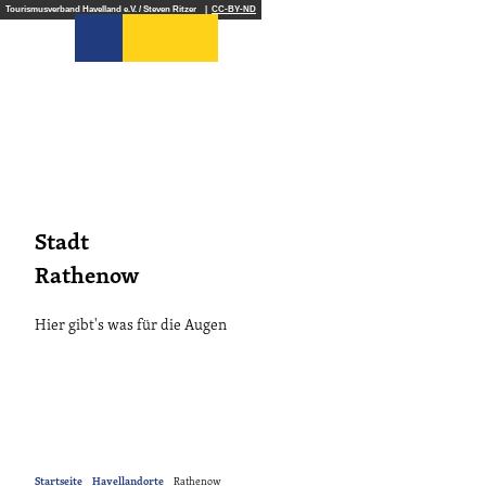
Z
Tourismusverband Havelland e.V. / Steven Ritzer |
CC-BY-ND
u
Suche
m
I
n
h
a
l
t
Stadt
Rathenow
Hier gibt's was für die Augen
Startseite
Havellandorte
Rathenow