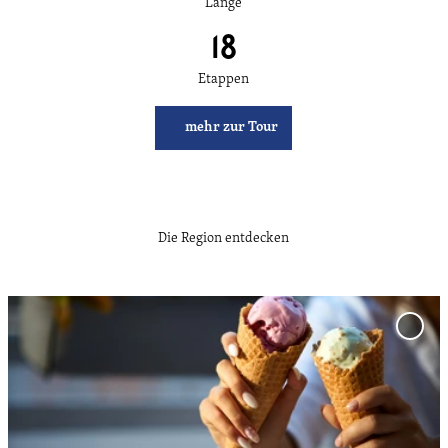
Länge
18
Etappen
mehr zur Tour
Die Region entdecken
D
e
'Eisca
t
Schwa
zur
a
Merkl
i
hinzu
l
s