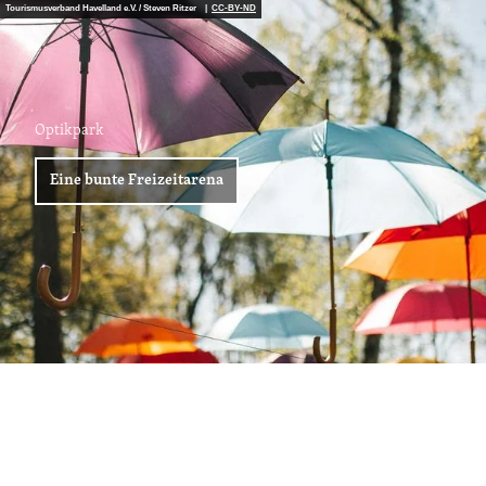
Tourismusverband Havelland e.V. / Steven Ritzer |
CC-BY-ND
Optikpark
Eine bunte Freizeitarena