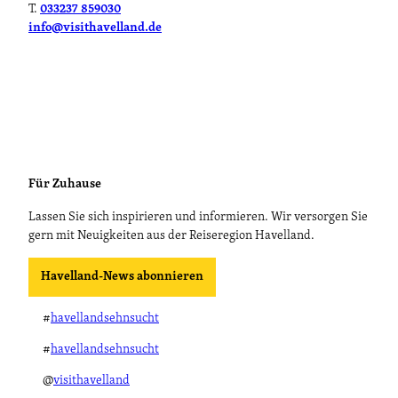
T.
033237 859030
'
r
info@visithavelland.de
ö
a
f
t
f
u
n
r
e
-
n
u
n
d
Für Zuhause
L
a
Lassen Sie sich inspirieren und informieren. Wir versorgen Sie
d
gern mit Neuigkeiten aus der Reiseregion Havelland.
e
s
Havelland-News abonnieren
t
a
t
#
havellandsehnsucht
i
#
havellandsehnsucht
o
n
@
visithavelland
G