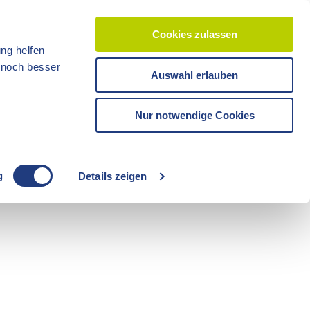
Cookies zulassen
ng helfen
d noch besser
Auswahl erlauben
CC-BY-ND
CC-BY-NC
Reisezeit
Unterkünfte
Shop
Veranstaltunge
Tickets
Nur notwendige Cookies
CC-BY-ND
g
Details zeigen
Freizeit
Sommerzeit
Camping
CC-BY-ND
CC-BY-ND
Fahrräder
Boote
Radzeit
Führungen