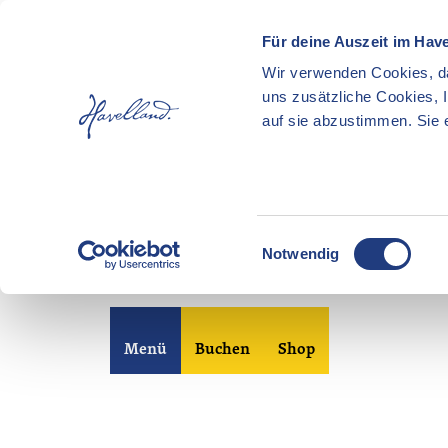
Für deine Auszeit im Hav
Wir verwenden Cookies, da
uns zusätzliche Cookies, 
auf sie abzustimmen. Sie e
E
Notwendig
i
n
Z
w
u
i
Merkzettel
Suche
Menü
Buchen
Shop
m
l
I
l
n
i
h
g