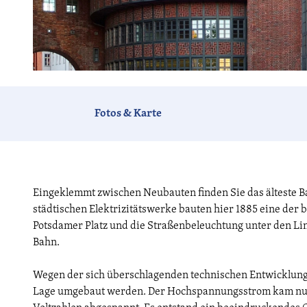
© Axel.Mauruszat, CC BY-SA 4.0,
commons.wikimedia.org |&ensp
;
CC-BY-SA
Fotos & Karte
Eingeklemmt zwischen Neubauten finden Sie das älteste 
städtischen Elektrizitätswerke bauten hier 1885 eine der 
Potsdamer Platz und die Straßenbeleuchtung unter den Lin
Bahn.
Wegen der sich überschlagenden technischen Entwicklunge
Lage umgebaut werden. Der Hochspannungsstrom kam nun v