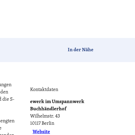
Barrierefrei
Hotels
Ferien-
Camping
häuser
In der Nähe
Tagen &
Vogelzeit
Havelland-
Feiern
News
jungen
Kontaktdaten
 den
 die S-
ewerk im Umspannwerk
CC-BY-ND
Buchhändlerhof
Havellandorte
FAQ
Wilhelmstr. 43
eengten
10117
Berlin
e
Website