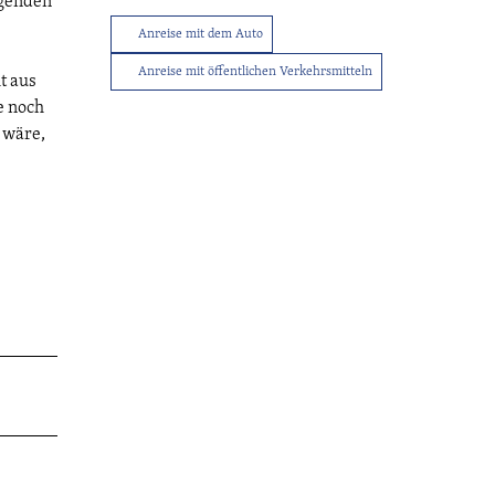
agenden
Anreise mit dem Auto
Anreise mit öffentlichen Verkehrsmitteln
Tourist-
t aus
Info
e noch
 wäre,
Service
Sitemap
Wetter
Kontakt