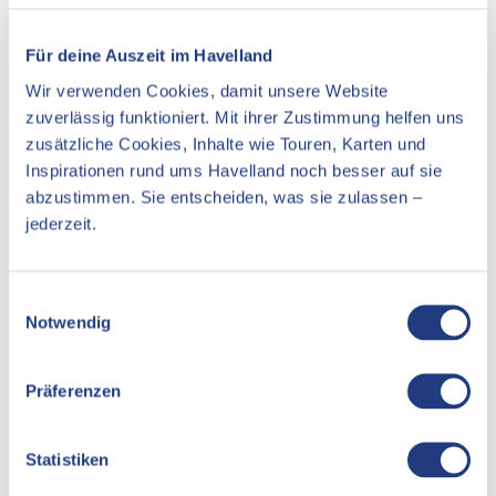
Essen & Trinken
Unterkünfte
Für deine Auszeit im Havelland
Wir verwenden Cookies, damit unsere Website
Sehenswertes
zuverlässig funktioniert. Mit ihrer Zustimmung helfen uns
zusätzliche Cookies, Inhalte wie Touren, Karten und
Inspirationen rund ums Havelland noch besser auf sie
Kontaktdaten
abzustimmen. Sie entscheiden, was sie zulassen –
jederzeit.
Ritterstraße 1a+15
13597
Berlin
E
Website
Notwendig
i
Anreise mit dem Auto
n
Anreise mit öffentlichen Verkehrsmitteln
w
Präferenzen
i
l
l
Statistiken
i