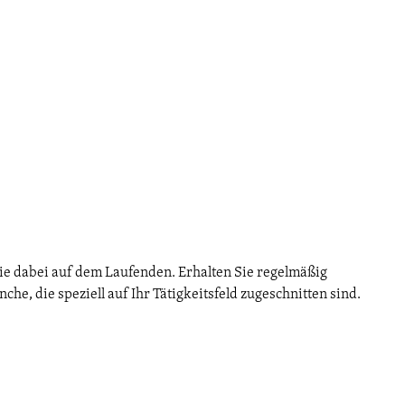
Barrierefrei
Hotels
Ferien-
Camping
häuser
ie dabei auf dem Laufenden. Erhalten Sie regelmäßig
Tagen &
Vogelzeit
Havelland-
Feiern
News
e, die speziell auf Ihr Tätigkeitsfeld zugeschnitten sind.
CC-BY-ND
Havellandorte
FAQ