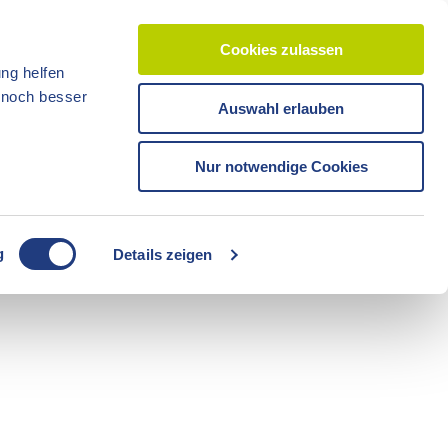
Cookies zulassen
ng helfen
d noch besser
Auswahl erlauben
CC-BY-ND
CC-BY-NC
Nur notwendige Cookies
Reisezeit
Unterkünfte
Shop
Veranstaltunge
Tickets
g
Details zeigen
CC-BY-ND
Freizeit
Sommerzeit
Camping
CC-BY-ND
CC-BY-ND