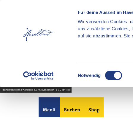
Für deine Auszeit im Hav
Wir verwenden Cookies, da
uns zusätzliche Cookies, 
auf sie abzustimmen. Sie e
E
Notwendig
i
n
Z
Tourismusverband Havelland e.V. / Steven Ritzer |
CC-BY-ND
w
u
i
m
l
Merkzettel
Suche
Menü
Buchen
Shop
I
l
n
i
h
g