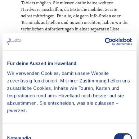
Tablets möglich. Sie müssen dafür keine weitere
Hardware anschaffen, da Gäste die mobilen Geräte
selbst mitbringen. Für alle, die gern Info-Stelen oder
Terminals aufstellen und nutzen möchten, haben wir die
technischen Anforderungen in einer separaten Liste
zusammengestellt. Diese können Sie gern bei uns
erfragen.
WLAN und / oder mobiles Internet
Zur Nutzung der Software wird für die Hardware ein
Für deine Auszeit im Havelland
Internetanschluss gebraucht. Für Smartphones und
Wir verwenden Cookies, damit unsere Website
Tablets kann das mobile Internet genutzt werden.
zuverlässig funktioniert. Mit ihrer Zustimmung helfen uns
zusätzliche Cookies, Inhalte wie Touren, Karten und
Eigener Eintrag
Sie haben festgestellt, dass Ihr Unternehmen oder
Inspirationen rund ums Havelland noch besser auf sie
Angebot nicht unter den ausgespielten Ergebnissen
abzustimmen. Sie entscheiden, was sie zulassen –
ist? Dann sind Sie vielleicht noch nicht in den
zentralen
jederzeit.
touristischen Datenbanken
Brandenburgs eingetragen.
In diesem Falle wenden Sie sich bitte an Ihre
Reiseregion. Die wird Ihnen weiterhelfen bzw. den
E
richtigen Ansprechpartner nennen können.
Notwendig