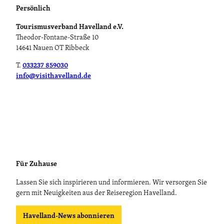
n
c
Persönlich
i
k
Tourismusverband Havelland e.V.
t
t
Theodor-Fontane-Straße 10
z
u
14641 Nauen OT Ribbeck
'
r
ö
m
T.
033237 859030
f
R
info@visithavelland.de
f
a
n
t
e
h
n
e
n
o
w
'
Für Zuhause
ö
f
Lassen Sie sich inspirieren und informieren. Wir versorgen Sie
f
gern mit Neuigkeiten aus der Reiseregion Havelland.
n
e
Havelland-News abonnieren
n