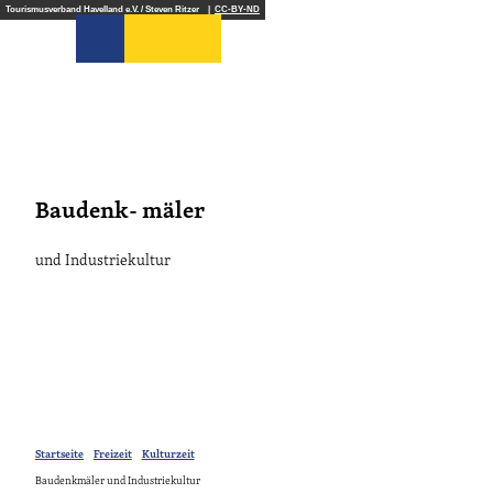
Z
Tourismusverband Havelland e.V. / Steven Ritzer |
CC-BY-ND
u
Suche
m
I
n
h
a
l
t
Baudenk- mäler
und Industriekultur
Startseite
Freizeit
Kulturzeit
Baudenkmäler und Industriekultur