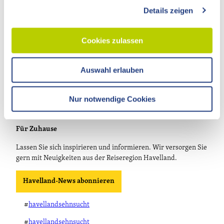
Theodor-Fontane-Straße 10
Details zeigen
s
14641 Nauen OT Ribbeck
a
T.
033237 859030
u
Cookies zulassen
info@visithavelland.de
s
w
Auswahl erlauben
a
h
l
Nur notwendige Cookies
Für Zuhause
Lassen Sie sich inspirieren und informieren. Wir versorgen Sie
gern mit Neuigkeiten aus der Reiseregion Havelland.
Havelland-News abonnieren
#
havellandsehnsucht
#
havellandsehnsucht