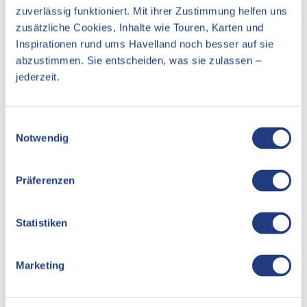
zuverlässig funktioniert. Mit ihrer Zustimmung helfen uns
Kontaktdaten
zusätzliche Cookies, Inhalte wie Touren, Karten und
Inspirationen rund ums Havelland noch besser auf sie
Schleusenplatz
abzustimmen. Sie entscheiden, was sie zulassen –
14712
Rathenow
jederzeit.
Anreise mit dem Auto
Anreise mit öffentlichen Verkehrsmitteln
E
Notwendig
i
n
w
Präferenzen
i
l
l
Statistiken
i
g
Marketing
Persönlich
u
n
Tourismusverband Havelland e.V.
g