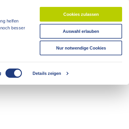
Cookies zulassen
ng helfen
d noch besser
Auswahl erlauben
CC-BY-ND
CC-BY-NC
Reisezeit
Unterkünfte
Shop
Veranstaltunge
Tickets
Nur notwendige Cookies
CC-BY-ND
g
Details zeigen
Freizeit
Sommerzeit
Camping
CC-BY-ND
CC-BY-ND
Fahrräder
Boote
Radzeit
Führungen