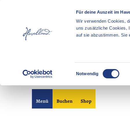
Für deine Auszeit im Hav
Wir verwenden Cookies, da
uns zusätzliche Cookies, 
auf sie abzustimmen. Sie e
E
Notwendig
i
n
Z
w
u
i
Merkzettel
Suche
Menü
Buchen
Shop
m
l
I
l
n
i
h
g