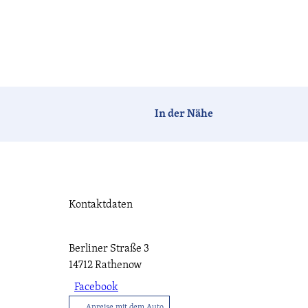
Barrierefrei
Hotels
Ferien-
Camping
häuser
In der Nähe
Tagen &
Vogelzeit
Havelland-
Feiern
News
Kontaktdaten
CC-BY-ND
Berliner Straße 3
Havellandorte
FAQ
14712
Rathenow
Facebook
Anreise mit dem Auto