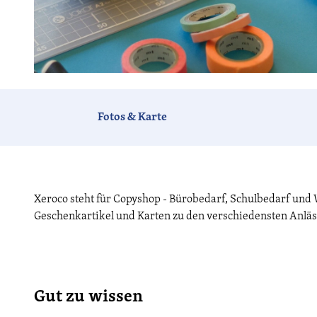
B
i
l
Fotos & Karte
d
v
o
n
Xeroco steht für Copyshop - Bürobedarf, Schulbedarf un
F
Geschenkartikel und Karten zu den verschiedensten Anlä
r
e
e
-
P
Gut zu wissen
h