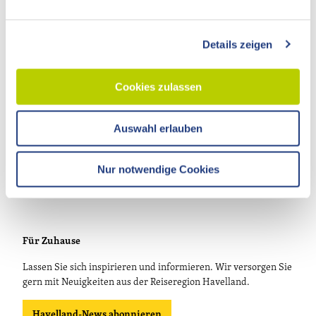
n
Persönlich
g
Details zeigen
s
Tourismusverband Havelland e.V.
a
Theodor-Fontane-Straße 10
14641 Nauen OT Ribbeck
u
Cookies zulassen
s
T.
033237 859030
w
info@visithavelland.de
Auswahl erlauben
a
h
l
Nur notwendige Cookies
Für Zuhause
Lassen Sie sich inspirieren und informieren. Wir versorgen Sie
gern mit Neuigkeiten aus der Reiseregion Havelland.
Havelland-News abonnieren