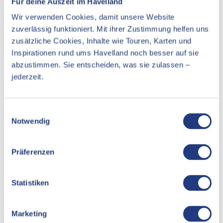
Für deine Auszeit im Havelland
Sehenswertes
Wir verwenden Cookies, damit unsere Website
zuverlässig funktioniert. Mit ihrer Zustimmung helfen uns
zusätzliche Cookies, Inhalte wie Touren, Karten und
Kontaktdaten
Inspirationen rund ums Havelland noch besser auf sie
abzustimmen. Sie entscheiden, was sie zulassen –
jederzeit.
Jühlitzer Straße 3
16845
Großderschau
Anreise mit dem Auto
E
Notwendig
i
Anreise mit öffentlichen Verkehrsmitteln
n
w
Präferenzen
i
l
l
Statistiken
i
g
Marketing
u