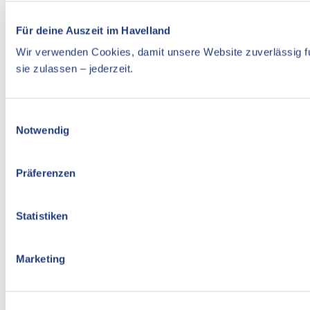
Für deine Auszeit im Havelland
Wir verwenden Cookies, damit unsere Website zuverlässig fu
sie zulassen – jederzeit.
E
Notwendig
i
n
w
Präferenzen
i
l
l
Statistiken
i
g
Marketing
u
n
g