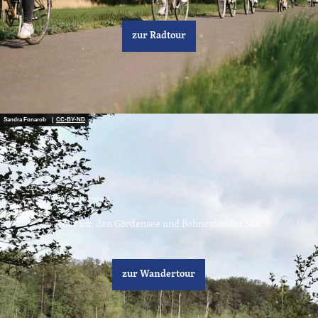
zur Radtour
Sandra Fonarob |
CC-BY-ND
Wanderweg
Tour um den Gördensee und Bohnenländer See
zur Wandertour