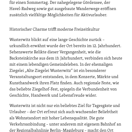
für einen Sommertag. Der nahegelegene Gördensee, der
Havel-Radweg sowie gut ausgebaute Wanderwege eröffnen
zusätzlich vielfältige Möglichkeiten für Aktivurlauber.
Historischer Charme trifft moderne Freizeitkultur
Wusterwitz blickt auf eine lange Geschichte zurück –
urkundlich erwähnt wurde der Ort bereits im 12. Jahrhundert.
Sehenswerte Relikte dieser Vergangenheit, wie die
Backsteinkirche aus dem 13. Jahrhundert, verbinden sich heute
mit einem lebendigen Gemeindeleben. In der ehemaligen
Ziegelei „Alte Ziegelei Wusterwitz“ ist ein besonderer
Veranstaltungsort entstanden, in dem Konzerte, Märkte und
Kunsthandwerk ihren Platz finden. Auch regionale Feste, wie
das beliebte Ziegelhof-Fest, spiegeln die Verbundenheit von
Geschichte, Handwerk und Lebensfreude wider.
Wusterwitz ist nicht nur ein beliebtes Ziel für Tagesgäste und
Urlauber – der Ort erfreut sich auch wachsender Beliebtheit
als Wohnstandort mit hoher Lebensqualität. Die gute
Verkehrsanbindung – unter anderem mit eigenem Bahnhof an
der Regionalbahnlinie Berlin–Magdeburg – macht den Ort