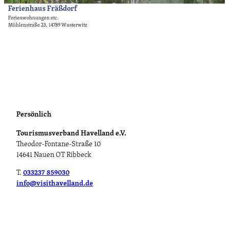
u
i
Ferienhaus Fräßdorf
Werner Fräßdorf, Lizenz: Werner Fräßdorf |
CC-BY-ND
s
t
Ferienwohnungen etc.
Mühlenstraße 23, 14789 Wusterwitz
u
e
n
'
d
F
Z
e
i
r
m
i
m
e
e
n
r
h
Persönlich
v
a
Tourismusverband Havelland e.V.
e
u
Theodor-Fontane-Straße 10
r
s
14641 Nauen OT Ribbeck
m
F
i
r
T.
033237 859030
e
ä
info@visithavelland.de
t
ß
u
d
n
o
g
r