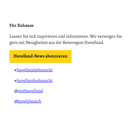
G
f
e
'
b
ö
a
f
Für Zuhause
u
f
e
n
Lassen Sie sich inspirieren und informieren. Wir versorgen Sie
r
e
gern mit Neuigkeiten aus der Reiseregion Havelland.
'
n
ö
Havelland-News abonnieren
f
f
n
#
havellandsehnsucht
e
#
havellandsehnsucht
n
@
visithavelland
@havelplausch