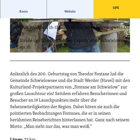
GPX
Route
Website
33,00 km
© Andre Stiebitz, Lizenz: Kultur- und Tourismu
© Kultur- und Tourismusamt Schwielowsee
Start: Am Waldrand 15-17 Einsteinhaus 14548 Schwielowsee OT
samt Schwielowsee
Caputh
Ziel: Straße der Einheit 2 Schloss Caputh 14548 Schwielowsee
OT Caputh
© Kultur- und Tourismusamt Schwielowsee, Lizenz: Kultur- und Tourismusamt Schwielowsee
Anlässlich des 200. Geburtstag von Theodor Fontane lud die
Gemeinde Schwielowsee und die Stadt Werder (Havel) mit den
Kulturland-Projektpartnern von „Fontane am Schwielow“ zur
großen Lauschtour ein! Seitdem erfahren Besucherinnen und
Besucher an 19 Lauschpunkten mehr über die
Sehenswürdigkeiten der Region. Dabei hören sie auch die
pointierten Beobachtungen Fontanes, die er in seinen
berühmten Reiseberichten hinterlassen hat. Ganz nach seinem
Motto: „Man sieht nur das, was man weiß.“
Länge:
33 km