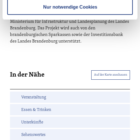
fontane.200/Spuren - Kulturland Brandenburg 2019.
l
Nur notwendige Cookies
Kulturland Brandenburg 2019 wird gefördert durch das
Ministerium für Wissenschaft, Forschung und Kultur sowie das
Ministerium für Infrastruktur und Landesplanung des Landes
Brandenburg. Das Projekt wird auch von den
brandenburgischen Sparkassen sowie der Investitionsbank
des Landes Brandenburg unterstützt.
In der Nähe
Auf der Karte anschauen
Veranstaltung
Essen & Trinken
Unterkünfte
Sehenswertes