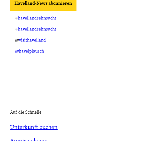
Havelland-News abonnieren
#
havellandsehnsucht
#
havellandsehnsucht
@
visithavelland
@havelplausch
Auf die Schnelle
Unterkunft buchen