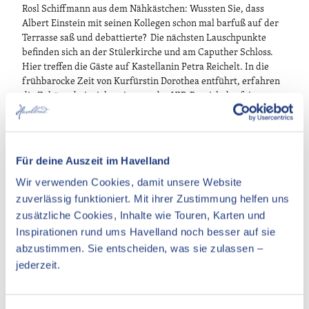
Rosl Schiffmann aus dem Nähkästchen: Wussten Sie, dass
Albert Einstein mit seinen Kollegen schon mal barfuß auf der
Terrasse saß und debattierte? Die nächsten Lauschpunkte
befinden sich an der Stülerkirche und am Caputher Schloss.
Hier treffen die Gäste auf Kastellanin Petra Reichelt. In die
frühbarocke Zeit von Kurfürstin Dorothea entführt, erfahren
die Zuhörer beispielsweise, wo der VIP-Bereich der feinen
Gesellschaft war. Weiter geht es nach Ferch, wo weitere
Lauschpunkte erfahrbar sind. So laden in Ferch das Museum
der Havelländischen Malerkolonie, der Bonsaigarten und die
Obstkistenbühne zur Lauschtour ein – und auf dem
Für deine Auszeit im Havelland
Wiesensteg lässt sich hören und sehen, wo impressionistische
Wir verwenden Cookies, damit unsere Website
Maler wie Karl Hagemeister ihre Motive fanden. Über Petzow
geht es nach Glindow weiter nach Werder (Havel). Hier führt
zuverlässig funktioniert. Mit ihrer Zustimmung helfen uns
die Entdeckungsreise zu dem Lindowschen Haus mit den
zusätzliche Cookies, Inhalte wie Touren, Karten und
Schuffelgärten, wo die Landschaft erneut mit den Augen
Inspirationen rund ums Havelland noch besser auf sie
Fontanes erlebbar wird und zur Bockwindmühle. Von der
abzustimmen. Sie entscheiden, was sie zulassen –
Größe der Heilig-Geist-Kirche auf der Insel in Werder (Havel)
jederzeit.
war schon Theodor Fontane beeindruckt und nannte sie in
seinem Reisebericht „Kleinstadt-Kathedrale“. Weiter geht es
nach Geltow. In Geltow lauschen die Besucher dem Klackern