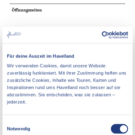
Öffnungszeiten
In der Nähe
Auf der Karte anschauen
Für deine Auszeit im Havelland
Wir verwenden Cookies, damit unsere Website
Veranstaltung
zuverlässig funktioniert. Mit ihrer Zustimmung helfen uns
zusätzliche Cookies, Inhalte wie Touren, Karten und
Essen & Trinken
Inspirationen rund ums Havelland noch besser auf sie
abzustimmen. Sie entscheiden, was sie zulassen –
Unterkünfte
jederzeit.
Sehenswertes
E
Notwendig
i
Kontaktdaten