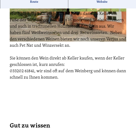
"Wein geniessen, wo er wächst"
Route
Website
Wir bauen auf 3 ha Wein an und bauen dann im Keller am
© Weingut Klosterhof Töplitz, Lizenz: Weingut
© Weingut Klosterhof Töplitz, Lizenz: Weingut
Klosterhof Töplitz |
CC-BY-ND
Klosterhof Töplitz |
CC-BY-ND
Fuße des Weinberges den Wein in modernen Edelstahlfässern
und auch in traditonellen Holzfässern den Wein aus. Wir
haben fünf Weißweinsorten und drei Rotweinsorten. Neben
den verschiedenen Weinen bieten wir noch unseren Verjus und
© Weingut Klosterhof Töplitz, Lizenz: Weingut Klosterhof Töplitz |
CC-BY-ND
auch Pet Nat und Winzersekt an.
Sie können den Wein direkt ab Keller kaufen, wenn der Keller
geschlossen ist, kurz anrufen:
033202 61841, wir sind oft auf dem Weinberg und können dann
schnell zu Ihnen kommen.
Gut zu wissen