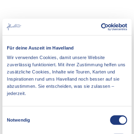
S
y
y
c
S
S
o
c
c
t
o
o
t
u
u
y
t
t
S
In der Nähe
Auf der Karte anschauen
Für deine Auszeit im Havelland
c
o
Wir verwenden Cookies, damit unsere Website
u
zuverlässig funktioniert. Mit ihrer Zustimmung helfen uns
Veranstaltung
t
zusätzliche Cookies, Inhalte wie Touren, Karten und
Essen & Trinken
Inspirationen rund ums Havelland noch besser auf sie
abzustimmen. Sie entscheiden, was sie zulassen –
Unterkünfte
jederzeit.
Sehenswertes
E
Notwendig
i
Kontaktdaten
n