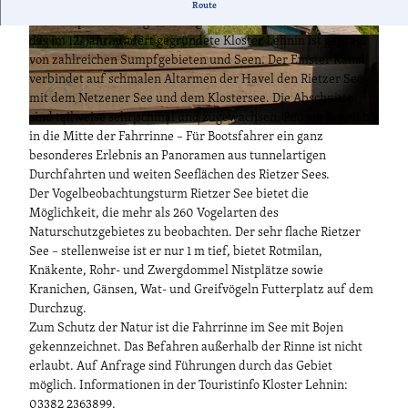
Der Rietzer See ist Teil des Emster Kanals und liegt inmitten
Route
des Europäischen Vogelschutzgebietes. Das Gebiet rund um
das im 12. Jahrhundert gegründete Kloster Lehnin ist geprägt
T
T
von zahlreichen Sumpfgebieten und Seen. Der Emster Kanal
M
M
verbindet auf schmalen Altarmen der Havel den Rietzer See
B
B
mit dem Netzener See und dem Klostersee. Die Abschnitte
-
-
sind teilweise sehr schmal und zugewachsen, Reusen liegen bis
F
F
T
in die Mitte der Fahrrinne – Für Bootsfahrer ein ganz
o
o
M
besonderes Erlebnis an Panoramen aus tunnelartigen
t
t
B
Durchfahrten und weiten Seeflächen des Rietzer Sees.
o
o
-
Der Vogelbeobachtungsturm Rietzer See bietet die
a
a
F
Möglichkeit, die mehr als 260 Vogelarten des
r
r
o
Naturschutzgebietes zu beobachten. Der sehr flache Rietzer
c
c
t
See – stellenweise ist er nur 1 m tief, bietet Rotmilan,
h
h
o
Knäkente, Rohr- und Zwergdommel Nistplätze sowie
i
i
a
Kranichen, Gänsen, Wat- und Greifvögeln Futterplatz auf dem
v
v
r
Durchzug.
/
/
c
Zum Schutz der Natur ist die Fahrrinne im See mit Bojen
S
S
h
gekennzeichnet. Das Befahren außerhalb der Rinne ist nicht
c
c
i
erlaubt. Auf Anfrage sind Führungen durch das Gebiet
o
o
v
möglich. Informationen in der Touristinfo Kloster Lehnin:
t
t
/
03382 2363899.
t
t