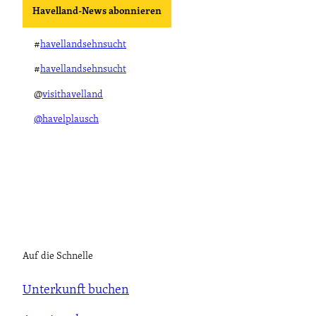
Havelland-News abonnieren
#
havellandsehnsucht
#
havellandsehnsucht
@
visithavelland
@havelplausch
Auf die Schnelle
Unterkunft buchen