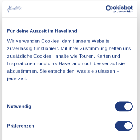
Es stehen ausreichend Sitzplätze zur Verfügung
Handläufe an allen Treppen
Für deine Auszeit im Havelland
Abstellmöglichkeiten für Kinderwagen / Rollatoren etc.
Wir verwenden Cookies, damit unsere Website
zuverlässig funktioniert. Mit ihrer Zustimmung helfen uns
Entfernung der Besucherparkplätze zum Eingang: 50
zusätzliche Cookies, Inhalte wie Touren, Karten und
Ergänzende Informationen
Inspirationen rund ums Havelland noch besser auf sie
Es wird empfohlen, das Auto vor der Inselstadt auf dem
abzustimmen. Sie entscheiden, was sie zulassen –
zentralen Parkplatz abzustellen, Parkscheibe genügt, ohne
jederzeit.
Gebühr. Fußweg über die Inselbrücke, links Uferstraße bis
zum Ende gehen, Schützenhaus mit Stadtgalerie nach der
Abbiegung nach rechts auf der linken Seite. Gastronomie im
E
Haus.
Notwendig
i
n
w
Präferenzen
i
In der Nähe
l
Auf der Karte anschauen