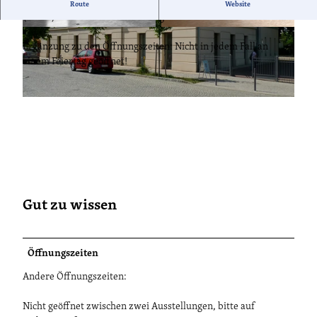
Die Stadtgalerie im Schützenhaus auf der Insel von Werder
Route
Website
(Havel). Wechselnde Ausstellungen. Der Eintritt ist frei.
© KG, F. W. Weber, Lizenz: F. W. Weber
© KG, F. W. Weber, Lizenz: F. W. Weber
Ergänzung zu den Öffnungszeiten: Nicht in jedem Fall an
einem Feiertag geöffnet!
© KG, F. W. Weber, Lizenz: F. W. Weber
Gut zu wissen
Öffnungszeiten
Andere Öffnungszeiten:
Nicht geöffnet zwischen zwei Ausstellungen, bitte auf