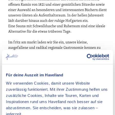
A
offenen Kamin von 1821 und einer gemütlichen Sitzecke sowie
m
einer Auswahl an besonderen und interessanten Büchern dient
M
unseren Gästen als Aufenthaltsraum. In der hellen Jahreszeit
a
lädt darüber hinaus auch der ruhige Hofgarten ein.
r
Eine Sauna mit Schwalldusche und Ruheraum sind eine ideale
k
Alternative für die etwas trüberen Tage.
t
Im fritz am markt laden wir Sie ein, unsere kleine,
ausgefallene und radikal regionale Gastronomie kennen zu
lernen. Details zu unserem Restaurant, Öffnungszeiten und
kulinarischem Angebot finden Sie auf unserer Homepage oder
auf unseren facebook und Instagram Seiten.
Für deine Auszeit im Havelland
Wir verwenden Cookies, damit unsere Website
zuverlässig funktioniert. Mit ihrer Zustimmung helfen uns
zusätzliche Cookies, Inhalte wie Touren, Karten und
In der Nähe
Auf der Karte anschauen
Inspirationen rund ums Havelland noch besser auf sie
abzustimmen. Sie entscheiden, was sie zulassen –
jederzeit.