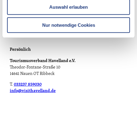
w
Auswahl erlauben
a
h
l
Nur notwendige Cookies
Persönlich
Tourismusverband Havelland e.V.
Theodor-Fontane-Straße 10
14641 Nauen OT Ribbeck
T.
033237 859030
info@visithavelland.de