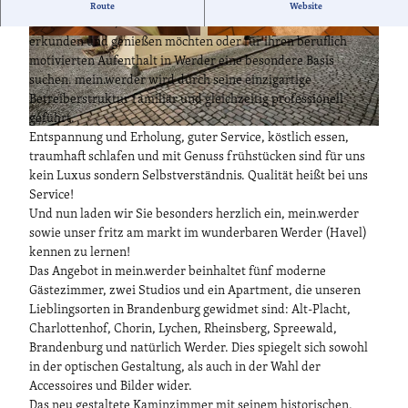
mein.werder ist ein besonderes Hotel - das Reisende anspricht,
Route
Website
die die Historie, die Schönheit und die Natur des Havellandes
erkunden und genießen möchten oder für ihren beruflich
S
S
motivierten Aufenthalt in Werder eine besondere Basis
c
p
suchen. mein.werder wird durch seine einzigartige
h
i
Betreiberstruktur familiär und gleichzeitig professionell
l
e
geführt.
a
l
m
Entspannung und Erholung, guter Service, köstlich essen,
f
e
e
traumhaft schlafen und mit Genuss frühstücken sind für uns
r
c
i
kein Luxus sondern Selbstverständnis. Qualität heißt bei uns
a
k
n
Service!
u
e
W
Und nun laden wir Sie besonders herzlich ein, mein.werder
m
e
sowie unser fritz am markt im wunderbaren Werder (Havel)
A
r
kennen zu lernen!
p
d
Das Angebot in mein.werder beinhaltet fünf moderne
a
e
Gästezimmer, zwei Studios und ein Apartment, die unseren
r
r
Lieblingsorten in Brandenburg gewidmet sind: Alt-Placht,
t
H
Charlottenhof, Chorin, Lychen, Rheinsberg, Spreewald,
m
o
Brandenburg und natürlich Werder. Dies spiegelt sich sowohl
e
t
in der optischen Gestaltung, als auch in der Wahl der
n
e
Accessoires und Bilder wider.
t
l
Das neu gestaltete Kaminzimmer mit seinem historischen,