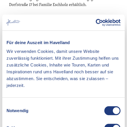
Dorfstraße 17 bei Familie Eschholz erhältlich.
In der Nähe
Auf der Karte anschauen
Für deine Auszeit im Havelland
Wir verwenden Cookies, damit unsere Website
Veranstaltung
zuverlässig funktioniert. Mit ihrer Zustimmung helfen uns
zusätzliche Cookies, Inhalte wie Touren, Karten und
Essen & Trinken
Inspirationen rund ums Havelland noch besser auf sie
Unterkünfte
abzustimmen. Sie entscheiden, was sie zulassen –
jederzeit.
Sehenswertes
E
Notwendig
i
Kontaktdaten
n
Pfarrerin Johanna-Martina Rief
w