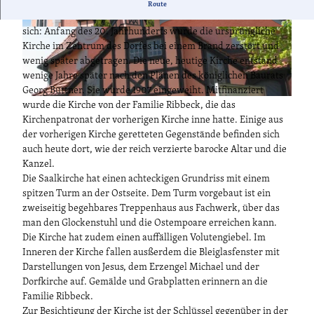
Die auffällig kompakte Dorfkirche von Bagow mit dem
Route
lachsfarbenen Verputz hat eine besondere Geschichte hinter
sich: Anfang des 20. Jahrhunderts wurde die ursprüngliche
© Amt Beetzsee
© Tourismusverband Havelland e.V.
Kirche im Zentrum des Dorfes bei einem Brand zerstört und
wenig später abgetragen. Die neue, heutige Kirche entstand
wenige Jahre später nach den Plänen des königlichen Baurats
Georg Büttner. Sie wurde 1907 eingeweiht. Mitfinanziert
© Amt Beetzsee
wurde die Kirche von der Familie Ribbeck, die das
Kirchenpatronat der vorherigen Kirche inne hatte. Einige aus
der vorherigen Kirche geretteten Gegenstände befinden sich
auch heute dort, wie der reich verzierte barocke Altar und die
Kanzel.
Die Saalkirche hat einen achteckigen Grundriss mit einem
spitzen Turm an der Ostseite. Dem Turm vorgebaut ist ein
zweiseitig begehbares Treppenhaus aus Fachwerk, über das
man den Glockenstuhl und die Ostempoare erreichen kann.
Die Kirche hat zudem einen auffälligen Volutengiebel. Im
Inneren der Kirche fallen ausßerdem die Bleiglasfenster mit
Darstellungen von Jesus, dem Erzengel Michael und der
Dorfkirche auf. Gemälde und Grabplatten erinnern an die
Familie Ribbeck.
Zur Besichtigung der Kirche ist der Schlüssel gegenüber in der