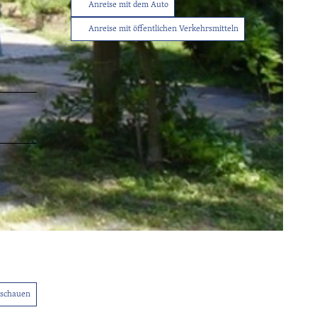
Anreise mit dem Auto
Anreise mit öffentlichen Verkehrsmitteln
Tourist-
Info
Service
Sitemap
Wetter
Kontakt
nschauen