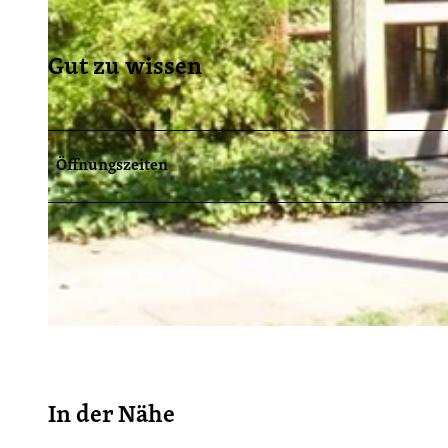
Gut zu wissen
Öffnungszeiten
© KIEZ Bollmannsruh , Lizenz: KIEZ Bollmannsruh |
CC-BY-ND
In der Nähe