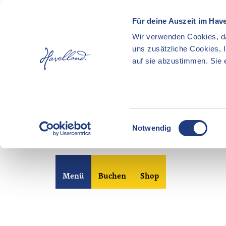
Für deine Auszeit im Hav
Wir verwenden Cookies, da
uns zusätzliche Cookies, 
auf sie abzustimmen. Sie e
E
Notwendig
i
n
Z
w
u
i
Merkzettel
Suche
Menü
Buchen
Shop
m
l
I
l
n
i
h
g