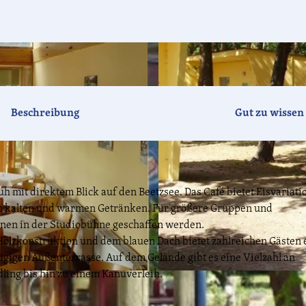
Beschreibung
Gut zu wissen
uh mit direktem Blick auf den Beetzsee. Das Café bietet Eisvariat
an kalten und warmen Getränken. Für größere Gruppen und
sonen in der Studiobühne geschaffen werden.
Holzkonstruktion und dem blauen Dach bietet zahlreichen Gästen 
ügigen Außenterrasse. Auf dem Gelände gibt es eine Vielzahl an
ling bis hin zu einem Kanuverleih.
© KIEZ Bollmannsruh , Lizenz: KIEZ Bollmannsruh |
C