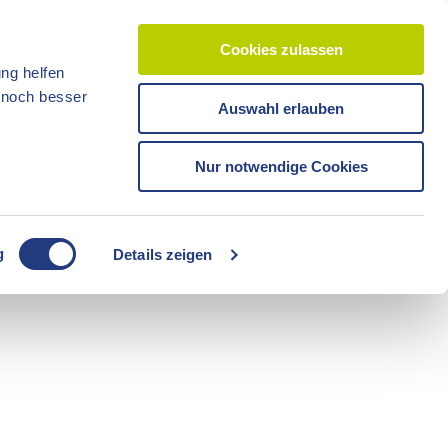
Cookies zulassen
ng helfen
d noch besser
Auswahl erlauben
CC-BY-ND
CC-BY-NC
Reisezeit
Unterkünfte
Shop
Veranstaltunge
Tickets
Nur notwendige Cookies
CC-BY-ND
g
Details zeigen
Freizeit
Sommerzeit
Camping
CC-BY-ND
CC-BY-ND
Fahrräder
Boote
Radzeit
Führungen