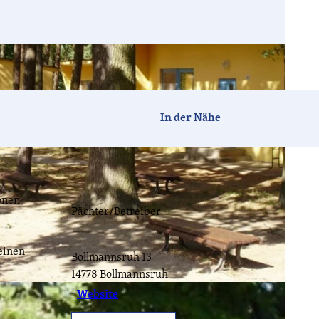
Barrierefrei
Hotels
Ferien-
Camping
häuser
In der Nähe
Tagen &
Vogelzeit
Havelland-
Feiern
News
ionen
Pächter/Betreiber
CC-BY-ND
einen
Bollmannsruh 13
Havellandorte
FAQ
14778
Bollmannsruh
C-BY-ND
Website