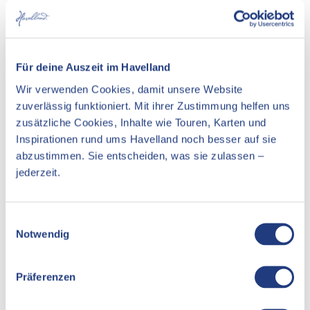
Veranstaltung
Für deine Auszeit im Havelland
Essen & Trinken
Wir verwenden Cookies, damit unsere Website
Unterkünfte
zuverlässig funktioniert. Mit ihrer Zustimmung helfen uns
zusätzliche Cookies, Inhalte wie Touren, Karten und
Sehenswertes
Inspirationen rund ums Havelland noch besser auf sie
abzustimmen. Sie entscheiden, was sie zulassen –
jederzeit.
Kontaktdaten
E
Bollmannsruh 13
Notwendig
14778
Bollmannsruh
i
n
Website
w
Präferenzen
Anreise mit dem Auto
i
Anreise mit öffentlichen Verkehrsmitteln
l