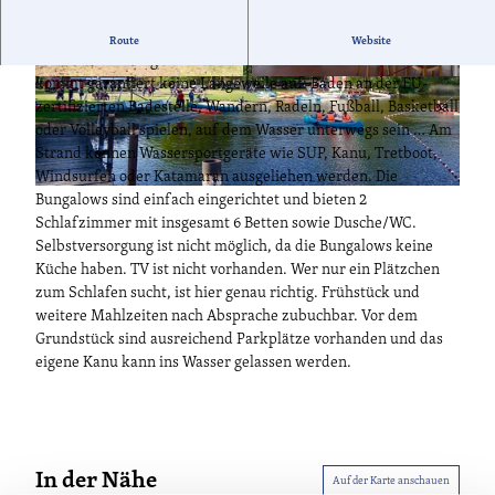
Willkommen Wasserwanderer und Baderatten. Das KiEZ
Route
Website
Bollmannsruh liegt direkt am malerischen Beetzsee. Hier
kommt garantiert keine Langeweile auf: Baden an der EU-
© Kiez Bollmannsruh, Lizenz: Kiez Bollmannsr
© Kiez Bollmannsruh, Lizenz: Kiez Bollmannsr
uh |
CC-BY-ND
uh |
CC-BY-ND
zertifizierten Badestelle, Wandern, Radeln, Fußball, Basketball
oder Volleyball spielen, auf dem Wasser unterwegs sein … Am
Strand können Wassersportgeräte wie SUP, Kanu, Tretboot,
Windsurfen oder Katamaran ausgeliehen werden. Die
© Kiez Bollmannsruh, Lizenz: Kiez Bollmannsruh |
CC-BY-ND
Bungalows sind einfach eingerichtet und bieten 2
Schlafzimmer mit insgesamt 6 Betten sowie Dusche/WC.
Selbstversorgung ist nicht möglich, da die Bungalows keine
Küche haben. TV ist nicht vorhanden. Wer nur ein Plätzchen
zum Schlafen sucht, ist hier genau richtig. Frühstück und
weitere Mahlzeiten nach Absprache zubuchbar. Vor dem
Grundstück sind ausreichend Parkplätze vorhanden und das
eigene Kanu kann ins Wasser gelassen werden.
In der Nähe
Auf der Karte anschauen