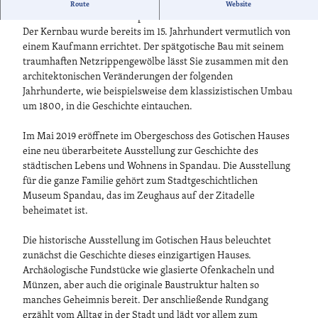
Im ältesten Bürgerhaus von Berlin - dem Gotischen Haus -
Route
Website
können Sie ein Stück Alt-Spandauer Geschichte erleben.
Der Kernbau wurde bereits im 15. Jahrhundert vermutlich von
einem Kaufmann errichtet. Der spätgotische Bau mit seinem
traumhaften Netzrippengewölbe lässt Sie zusammen mit den
architektonischen Veränderungen der folgenden
Jahrhunderte, wie beispielsweise dem klassizistischen Umbau
um 1800, in die Geschichte eintauchen.
Im Mai 2019 eröffnete im Obergeschoss des Gotischen Hauses
eine neu überarbeitete Ausstellung zur Geschichte des
städtischen Lebens und Wohnens in Spandau. Die Ausstellung
für die ganze Familie gehört zum Stadtgeschichtlichen
Museum Spandau, das im Zeughaus auf der Zitadelle
beheimatet ist.
Die historische Ausstellung im Gotischen Haus beleuchtet
zunächst die Geschichte dieses einzigartigen Hauses.
Archäologische Fundstücke wie glasierte Ofenkacheln und
Münzen, aber auch die originale Baustruktur halten so
manches Geheimnis bereit. Der anschließende Rundgang
erzählt vom Alltag in der Stadt und lädt vor allem zum