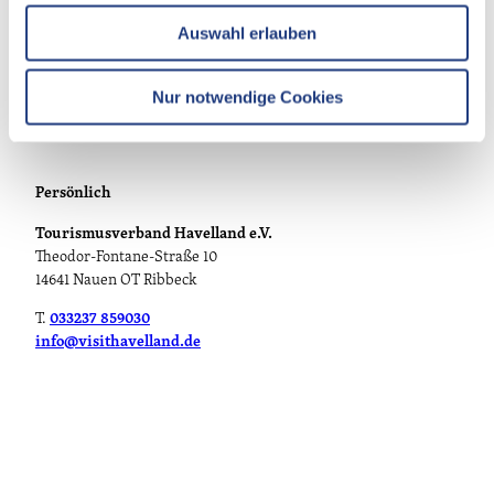
w
Auswahl erlauben
a
h
l
Nur notwendige Cookies
Persönlich
Tourismusverband Havelland e.V.
Theodor-Fontane-Straße 10
14641 Nauen OT Ribbeck
T.
033237 859030
info@visithavelland.de