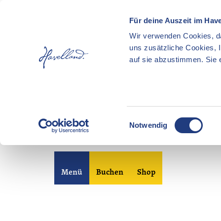
Für deine Auszeit im Hav
Wir verwenden Cookies, da
uns zusätzliche Cookies, 
auf sie abzustimmen. Sie e
E
Notwendig
i
n
Z
w
u
i
Merkzettel
Suche
Menü
Buchen
Shop
m
l
I
l
n
i
h
g