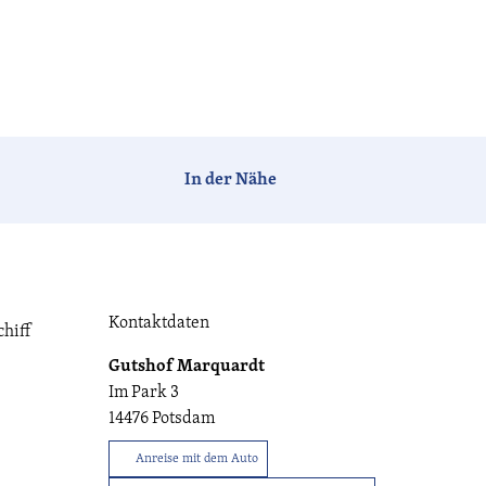
Barrierefrei
Hotels
Ferien-
Camping
häuser
In der Nähe
Tagen &
Vogelzeit
Havelland-
Feiern
News
Kontaktdaten
hiff
Gutshof Marquardt
CC-BY-ND
Im Park 3
Havellandorte
FAQ
14476
Potsdam
Anreise mit dem Auto