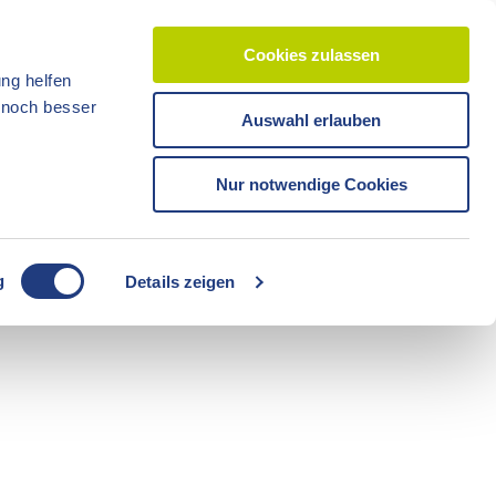
Cookies zulassen
ng helfen
d noch besser
Auswahl erlauben
CC-BY-ND
CC-BY-NC
Reisezeit
Unterkünfte
Shop
Veranstaltunge
Tickets
Nur notwendige Cookies
CC-BY-ND
g
Details zeigen
Freizeit
Sommerzeit
Camping
CC-BY-ND
CC-BY-ND
Fahrräder
Boote
Radzeit
Führungen