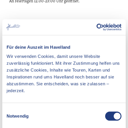
An Feiertagen 12.00-23:00 Uhr geöffnet.
In der Nähe
Auf der Karte anschauen
Für deine Auszeit im Havelland
Veranstaltung
Wir verwenden Cookies, damit unsere Website
zuverlässig funktioniert. Mit ihrer Zustimmung helfen uns
Essen & Trinken
zusätzliche Cookies, Inhalte wie Touren, Karten und
Inspirationen rund ums Havelland noch besser auf sie
Unterkünfte
abzustimmen. Sie entscheiden, was sie zulassen –
Sehenswertes
jederzeit.
E
Pächter/Betreiber
Notwendig
i
n