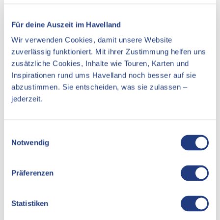
Essen & Trinken
Unterkünfte
Für deine Auszeit im Havelland
Wir verwenden Cookies, damit unsere Website
Sehenswertes
zuverlässig funktioniert. Mit ihrer Zustimmung helfen uns
zusätzliche Cookies, Inhalte wie Touren, Karten und
Inspirationen rund ums Havelland noch besser auf sie
Kontaktdaten
abzustimmen. Sie entscheiden, was sie zulassen –
jederzeit.
Berliner Straße 88
14542
Werder (Havel)
E
Website
Notwendig
i
Anreise mit dem Auto
n
Anreise mit öffentlichen Verkehrsmitteln
w
Präferenzen
i
l
l
Statistiken
i