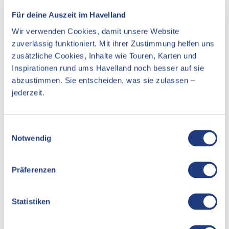
Unterkünfte
Für deine Auszeit im Havelland
Sehenswertes
Wir verwenden Cookies, damit unsere Website
zuverlässig funktioniert. Mit ihrer Zustimmung helfen uns
zusätzliche Cookies, Inhalte wie Touren, Karten und
Kontaktdaten
Inspirationen rund ums Havelland noch besser auf sie
abzustimmen. Sie entscheiden, was sie zulassen –
jederzeit.
Am Plessower See 84
14542
Werder (Havel)
Website
E
Notwendig
Anreise mit dem Auto
i
n
Anreise mit öffentlichen Verkehrsmitteln
w
Präferenzen
i
l
l
Statistiken
i
g