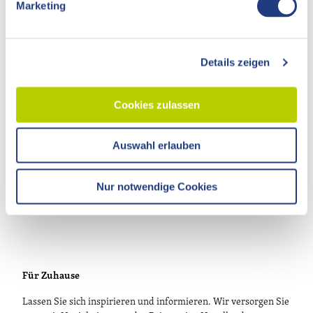
Marketing
u
n
g
Persönlich
Details zeigen
s
a
Tourismusverband Havelland e.V.
u
Theodor-Fontane-Straße 10
Cookies zulassen
s
14641 Nauen OT Ribbeck
w
T.
033237 859030
Auswahl erlauben
a
info@visithavelland.de
h
l
Nur notwendige Cookies
Für Zuhause
Lassen Sie sich inspirieren und informieren. Wir versorgen Sie