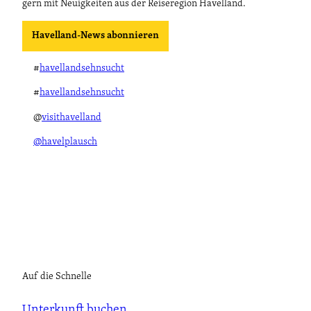
gern mit Neuigkeiten aus der Reiseregion Havelland.
Havelland-News abonnieren
#
havellandsehnsucht
#
havellandsehnsucht
@
visithavelland
@havelplausch
Auf die Schnelle
Unterkunft buchen