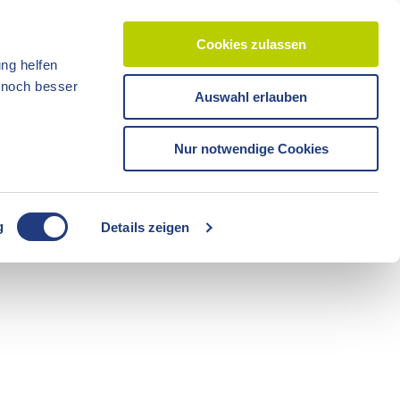
Cookies zulassen
ng helfen
d noch besser
Auswahl erlauben
CC-BY-ND
CC-BY-NC
Reisezeit
Unterkünfte
Shop
Veranstaltunge
Tickets
Nur notwendige Cookies
CC-BY-ND
g
Details zeigen
Freizeit
Sommerzeit
Camping
CC-BY-ND
CC-BY-ND
Fahrräder
Boote
Radzeit
Führungen