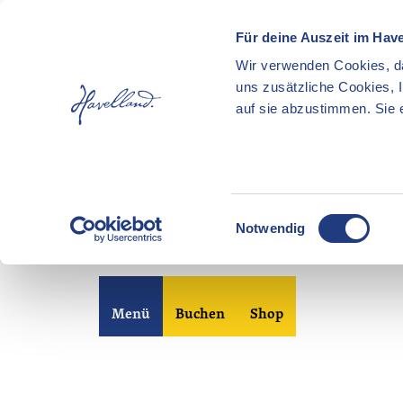
Für deine Auszeit im Hav
Wir verwenden Cookies, da
uns zusätzliche Cookies, 
auf sie abzustimmen. Sie e
E
Notwendig
i
n
Z
w
u
i
Merkzettel
Suche
Menü
Buchen
Shop
m
l
I
l
n
i
h
g