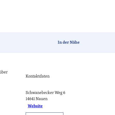
Barrierefrei
Hotels
Ferien-
Camping
häuser
In der Nähe
Tagen &
Vogelzeit
Havelland-
Feiern
News
rüber
Kontaktdaten
CC-BY-ND
Schwanebecker Weg 6
Havellandorte
FAQ
14641
Nauen
Website