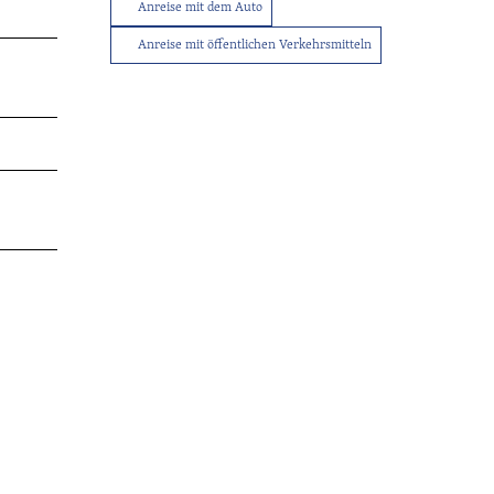
Anreise mit dem Auto
Anreise mit öffentlichen Verkehrsmitteln
Tourist-
Info
Service
Sitemap
Wetter
Kontakt