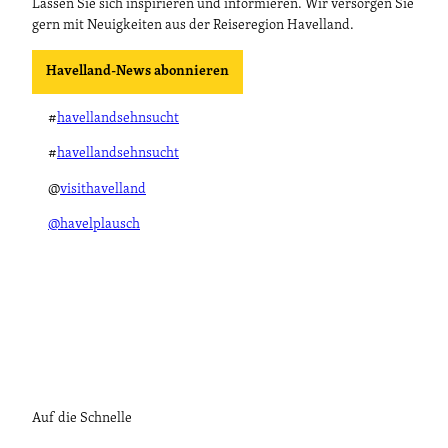
Lassen Sie sich inspirieren und informieren. Wir versorgen Sie
gern mit Neuigkeiten aus der Reiseregion Havelland.
Havelland-News abonnieren
#
havellandsehnsucht
#
havellandsehnsucht
@
visithavelland
@havelplausch
Auf die Schnelle