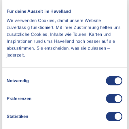
Unterkünfte
Für deine Auszeit im Havelland
Sehenswertes
Wir verwenden Cookies, damit unsere Website
zuverlässig funktioniert. Mit ihrer Zustimmung helfen uns
zusätzliche Cookies, Inhalte wie Touren, Karten und
Inspirationen rund ums Havelland noch besser auf sie
Kontaktdaten
abzustimmen. Sie entscheiden, was sie zulassen –
jederzeit.
Ketziner Straße 20
14641
Nauen
Website
E
Notwendig
i
Anreise mit dem Auto
n
Anreise mit öffentlichen Verkehrsmitteln
w
Präferenzen
i
l
l
Statistiken
i