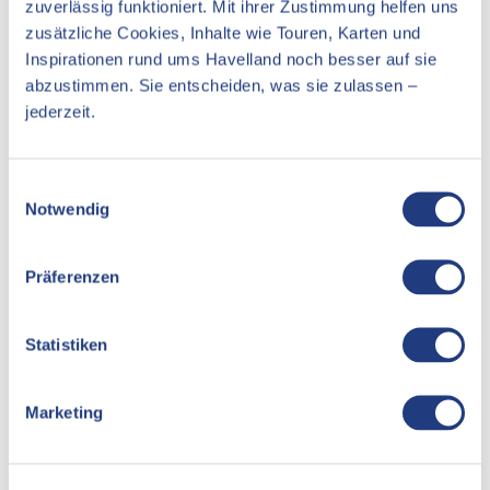
zuverlässig funktioniert. Mit ihrer Zustimmung helfen uns
zusätzliche Cookies, Inhalte wie Touren, Karten und
Inspirationen rund ums Havelland noch besser auf sie
Ziesarer Landstraße 100
14776
Brandenburg an der Havel
abzustimmen. Sie entscheiden, was sie zulassen –
jederzeit.
Anreise mit dem Auto
Anreise mit öffentlichen Verkehrsmitteln
E
Notwendig
i
n
w
Präferenzen
i
l
l
Statistiken
i
g
Persönlich
Marketing
u
n
Tourismusverband Havelland e.V.
Theodor-Fontane-Straße 10
g