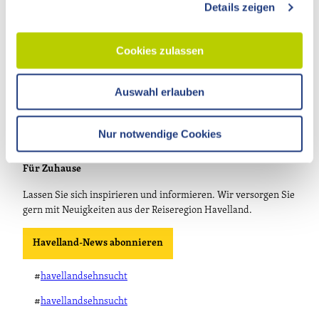
14641 Nauen OT Ribbeck
Details zeigen
s
a
T.
033237 859030
u
info@visithavelland.de
Cookies zulassen
s
w
Auswahl erlauben
a
h
l
Nur notwendige Cookies
Für Zuhause
Lassen Sie sich inspirieren und informieren. Wir versorgen Sie
gern mit Neuigkeiten aus der Reiseregion Havelland.
Havelland-News abonnieren
#
havellandsehnsucht
#
havellandsehnsucht