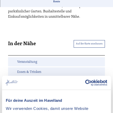
Gemütliche Privatzimmer im Obergeschoss eines
Route
v
Einfamilienhauses mit Wohnküche, PKW-Stellplatz und
a
parkähnlicher Garten. Bushaltestelle und
t
Einkaufsmöglichkeiten in unmittelbarer Nähe.
z
i
m
m
e
In der Nähe
Auf der Karte anschauen
r
B
r
Veranstaltung
u
n
Essen & Trinken
e
Unterkünfte
Sehenswertes
Für deine Auszeit im Havelland
Wir verwenden Cookies, damit unsere Website
Kontaktdaten