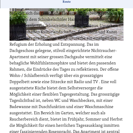
In der einstigen Garnison- und Residenzstadt Potsdam, der
Route
Stadt der preussischen Prinzen, Könige und deutschen Kaiser
befindet sich das gemütliche Fledermausgauben-Apartment in
H
S
einem von dem Schinkelschüler Hampel entworfenem,
a
o
liebevoll saniertem, klassizistischem Bürgerhaus. Umgeben
u
m
von traumhaften Kulturlandschaften, Schlössern und Kunst
s
m
bildet dieses geschlossene Weltkulturerbe ein einzigartiges
a
e
E
Refugium der Erholung und Entspannung. Das im
n
r
i
Dachgeschoss gelegene, stilvoll eingerichtete Nichtraucher-
s
n
Apartment mit seiner grossen Dachgaube vermittelt eine
i
g
behagliche Wohlfühlatmosphäre und bietet den passenden
c
a
Rahmen, die Eindrücke des Tages zu reflektieren. Der offene
h
n
Wohn-/ Schlafbereich verfügt über ein grosszügiges
t
g
Doppelbett sowie eine Sitzecke mit Radio und TV . Eine voll
ausgestattete Küche bietet dem Selbstversorger die
Möglichkeit einer flexiblen Tagesgestaltung. Das grosszügige
Tageslichtbad ist, neben WC und Waschbecken, mit einer
Badewanne mit Duschfunktion und einer Waschmaschine
ausgestattet. Ein Bereich im Garten, welcher auch als
Raucherbereich dient, bietet im Frühjahr, Sommer und Herbst
die Möglichkeit für einen herrlichen Tagesausklang inmitten
einer faszinierenden Rosenpracht. Das Apartment ist zentral