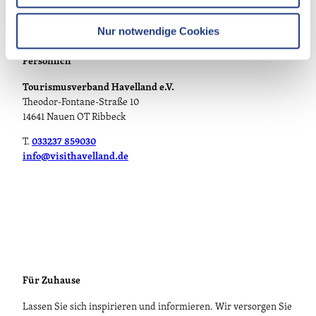
h
l
Nur notwendige Cookies
Persönlich
Tourismusverband Havelland e.V.
Theodor-Fontane-Straße 10
14641 Nauen OT Ribbeck
T.
033237 859030
info@visithavelland.de
Für Zuhause
Lassen Sie sich inspirieren und informieren. Wir versorgen Sie