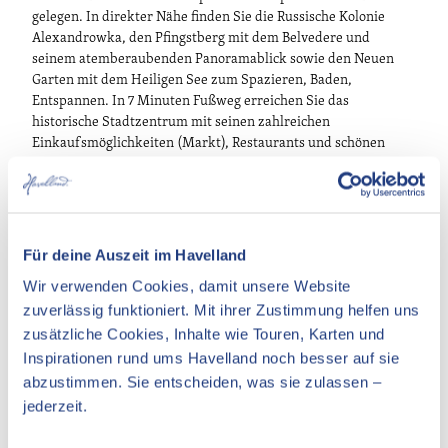
gelegen. In direkter Nähe finden Sie die Russische Kolonie
Alexandrowka, den Pfingstberg mit dem Belvedere und
seinem atemberaubenden Panoramablick sowie den Neuen
Garten mit dem Heiligen See zum Spazieren, Baden,
Entspannen. In 7 Minuten Fußweg erreichen Sie das
historische Stadtzentrum mit seinen zahlreichen
Einkaufsmöglichkeiten (Markt), Restaurants und schönen
Cafés. Ideal ist die Anbindung an die öffentlichen
Verkehrsmittel: Straßenbahn- und Bushaltestellen befinden
sich 2 Minuten Fußweg entfernt; in kurzer Zeit ist auf
direktem Weg der Hauptbahnhof zu erreichen.
Für deine Auszeit im Havelland
Wir verwenden Cookies, damit unsere Website
zuverlässig funktioniert. Mit ihrer Zustimmung helfen uns
In der Nähe
zusätzliche Cookies, Inhalte wie Touren, Karten und
Auf der Karte anschauen
Inspirationen rund ums Havelland noch besser auf sie
abzustimmen. Sie entscheiden, was sie zulassen –
jederzeit.
Veranstaltung
Essen & Trinken