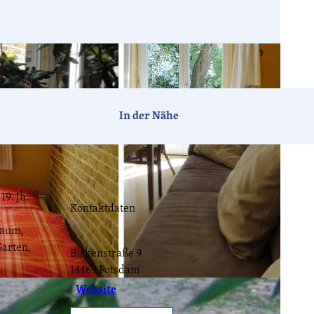
Barrierefrei
In der Nähe
Hotels
Ferien-
Camping
häuser
9. Jh.
Kontaktdaten
Tagen &
Vogelzeit
Havelland-
Feiern
News
raum,
Garten,
Birkenstraße 9
CC-BY-ND
14469
Potsdam
Website
Havellandorte
FAQ