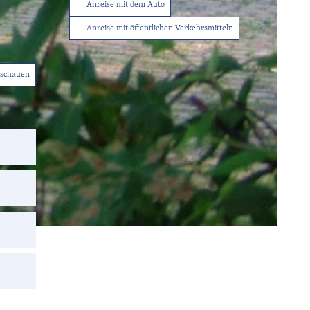
Anreise mit dem Auto
Anreise mit öffentlichen Verkehrsmitteln
nschauen
Tourist-
Info
Service
Sitemap
Wetter
Kontakt