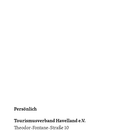
i
t
e
Persönlich
Tourismusverband Havelland e.V.
Theodor-Fontane-Straße 10