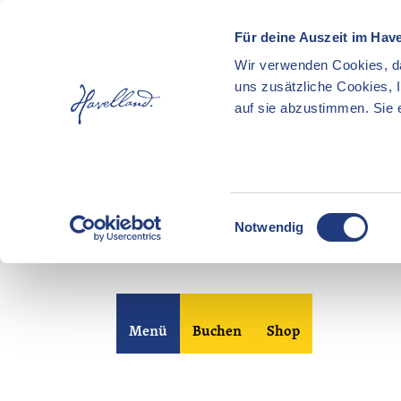
Für deine Auszeit im Hav
Wir verwenden Cookies, da
uns zusätzliche Cookies, 
auf sie abzustimmen. Sie e
E
Notwendig
i
n
Z
w
u
i
m
l
Merkzettel
Suche
Menü
Buchen
Shop
I
l
n
i
h
g