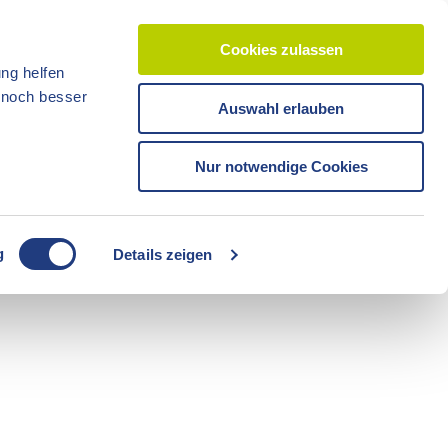
Cookies zulassen
ng helfen
d noch besser
Auswahl erlauben
CC-BY-ND
CC-BY-NC
Nur notwendige Cookies
Reisezeit
Unterkünfte
Shop
Veranstaltunge
Tickets
g
Details zeigen
CC-BY-ND
Freizeit
Sommerzeit
Camping
CC-BY-ND
CC-BY-ND