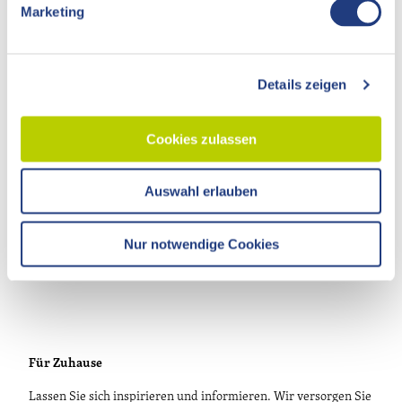
Marketing
u
n
g
Details zeigen
Persönlich
s
a
Tourismusverband Havelland e.V.
u
Theodor-Fontane-Straße 10
Cookies zulassen
s
14641 Nauen OT Ribbeck
w
T.
033237 859030
Auswahl erlauben
a
info@visithavelland.de
h
l
Nur notwendige Cookies
Für Zuhause
Lassen Sie sich inspirieren und informieren. Wir versorgen Sie