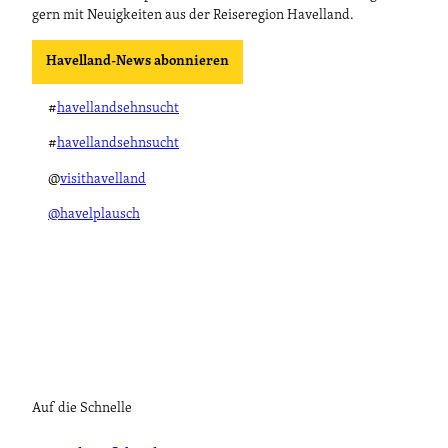
gern mit Neuigkeiten aus der Reiseregion Havelland.
Havelland-News abonnieren
#
havellandsehnsucht
#
havellandsehnsucht
@
visithavelland
@havelplausch
Auf die Schnelle