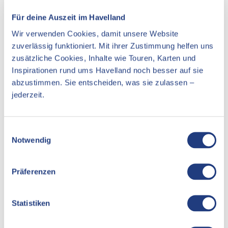
Essen & Trinken
Für deine Auszeit im Havelland
Unterkünfte
Wir verwenden Cookies, damit unsere Website
Sehenswertes
zuverlässig funktioniert. Mit ihrer Zustimmung helfen uns
zusätzliche Cookies, Inhalte wie Touren, Karten und
Inspirationen rund ums Havelland noch besser auf sie
abzustimmen. Sie entscheiden, was sie zulassen –
Kontaktdaten
jederzeit.
Biberweg 8
14482
Potsdam
E
Notwendig
i
Anreise mit dem Auto
n
Anreise mit öffentlichen Verkehrsmitteln
w
Präferenzen
i
l
l
Statistiken
i
g