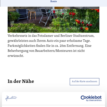
Das Nichtraucher-Ferienhaus bietet Platz für 2 Personen. Die
Route
Sitzgelegenheit im Garten, welcher liebevoll mit Blumen- und
Kübelpflanzen bestückt ist, bietet wohltuende Entspannung
im Grünen. W-Lan steht Ihnen in der Unterkunft kostenfrei
zur Verfügung. In unmittelbarer Nähe sind
Einkaufsmöglichkeiten, Gastronomie und der Filmpark
Babelsberg. Die gute Anbindung an das öffentliche
A
Verkehrsnetz in das Potsdamer und Berliner Stadtzentrum,
u
gewährleisten auch Ihrem Auto ein paar erholsame Tage.
ß
Parkmöglichkeiten finden Sie in ca. 25m Entfernung. Eine
e
Beherbergung von Bauarbeitern/Monteuren ist nicht
n
erwünscht.
b
e
r
e
i
In der Nähe
Auf der Karte anschauen
c
h
Veranstaltung