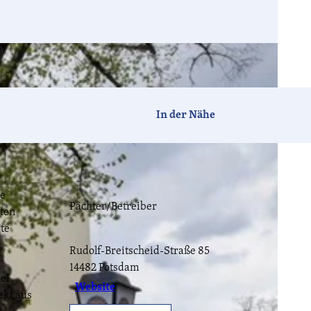
Barrierefrei
Hotels
Ferien-
Camping
häuser
In der Nähe
Tagen &
Vogelzeit
Havelland-
Feiern
News
he
Pächter/Betreiber
rten
te
CC-BY-ND
Rudolf-Breitscheid-Straße 85
Havellandorte
FAQ
14482
Potsdam
el
Website
ekt aus