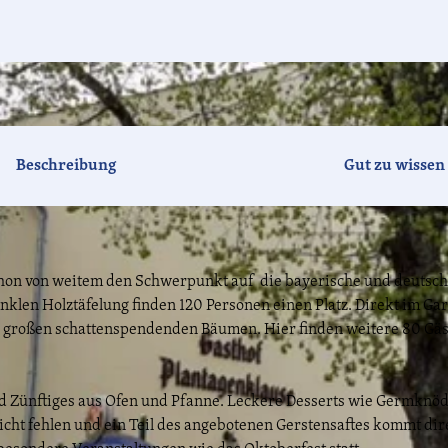
Beschreibung
Gut zu wissen
chon von weitem den Schwerpunkt auf die bayerische und deutsc
klen Holztäfelung finden 120 Personen einen Platz. Direkt im Ga
er großen schattenspendenden Bäumen. Hier finden weitere 80 Gäs
und Zünftiges aus Ofen und Pfanne. Leckere Desserts wie Germknöd
cht fehlen und ein Teil des angebotenen Gerstensaftes kommt dir