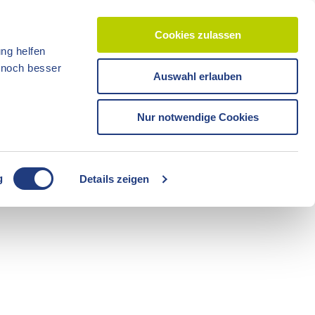
Cookies zulassen
ng helfen
d noch besser
Auswahl erlauben
CC-BY-ND
CC-BY-NC
Reisezeit
Unterkünfte
Shop
Veranstaltunge
Tickets
Nur notwendige Cookies
CC-BY-ND
g
Details zeigen
Freizeit
Sommerzeit
Camping
CC-BY-ND
CC-BY-ND
Fahrräder
Boote
Radzeit
Führungen