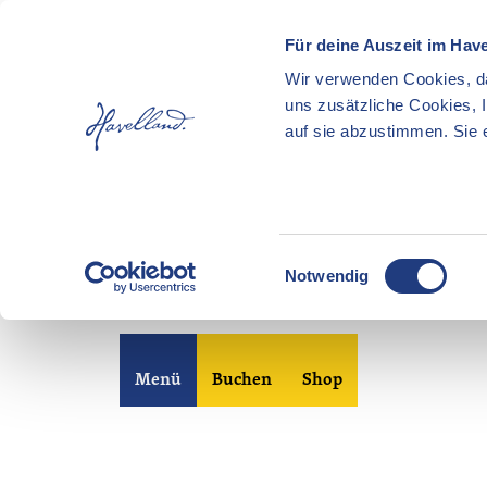
Für deine Auszeit im Hav
Wir verwenden Cookies, da
uns zusätzliche Cookies, 
auf sie abzustimmen. Sie e
E
Notwendig
i
n
Z
w
u
i
Merkzettel
Suche
Menü
Buchen
Shop
m
l
I
l
n
i
h
g