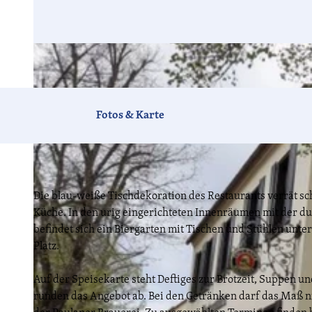
Fotos & Karte
Die blau-weiße Tischdekoration des Restaurants verrät s
Küche. In den urig eingerichteten Innenräumen mit der dun
befindet sich ein Biergarten mit Tischen und Stühlen unt
Platz.
Auf der Speisekarte steht Deftiges zur Brotzeit, Suppen 
runden das Angebot ab. Bei den Getränken darf das Maß ni