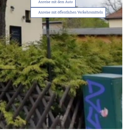
Anreise mit dem Auto
Anreise mit öffentlichen Verkehrsmitteln
Tourist-
Info
Service
Sitemap
Wetter
Kontakt