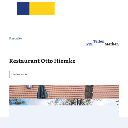
Z
u
Suche
m
I
CC-
CC-BY-ND
CC-
n
BY-
BY-
ND
NC
h
Reisezeit
Freizeit
Unterkünft
Shop
Ve
CC-BY-ND
CC-BY-NC
CC-BY-ND
CC-
CC-
CC-
a
Startseite
BY-
BY-
BY-
Teilen
ND
ND
ND
PDF
Merken
l
Sommerzeit
Tickets
CC-BY-NC
Radzeit
Naturzeit
Wasserzeit
Auszeit
Camping
Fahrräder
Coworking
Wander
Boote
Natur
Bo
Ge
Fü
t
CC-BY-ND
Sterne
Service
Kulturzeit
Restaurant Otto Hiemke
Sitemap
Barrierefrei
Hotels
Havellandor
Tagen
Ferien-
Vogelze
Ca
Ha
&
häuser
Wetter
Feiern
FAQ
Kontakt
Gastronomie
Tourist-
Service
Info
Sitemap
Wetter
Kontakt