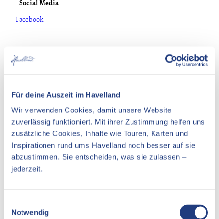
Social Media
Facebook
In der Nähe
Auf der Karte anschauen
Für deine Auszeit im Havelland
Wir verwenden Cookies, damit unsere Website
Veranstaltung
zuverlässig funktioniert. Mit ihrer Zustimmung helfen uns
Essen & Trinken
zusätzliche Cookies, Inhalte wie Touren, Karten und
Inspirationen rund ums Havelland noch besser auf sie
Unterkünfte
abzustimmen. Sie entscheiden, was sie zulassen –
jederzeit.
Sehenswertes
E
Pächter/Betreiber
Notwendig
i