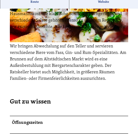
Der moderne Ratskeller in Brandenburg an der Havel soll
Route
Website
junge und alte Menschen gleichermaßen ansprechen. Gute
Hausmannskost wie klassische Schnitzel, Fischgerichte und
© Michael Seifert, Lizenz: Michael Seifert
© Michael Seifert, Lizenz: Michael Seifert
verschiedene Salate gehören ebenso zu unserem Repertoire,
wie exotische Gerichte. Alle Leckereien werden mit viel Liebe
zubereitet.
© Michael Seifert, Lizenz: Michael Seifert
Wir bringen Abwechslung auf den Teller und servieren
verschiedene Biere vom Fass, Gin- und Rum-Spezialitäten. Am
Brunnen auf dem Altstädtischen Markt wird es eine
Außenbestuhlung mit Biergartencharakter geben. Der
Ratskeller bietet auch Möglichkeit, in größeren Räumen
Familien- oder Firmenfeierlichkeiten auszurichten.
Gut zu wissen
Öffnungszeiten