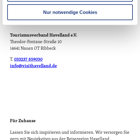
h
l
Nur notwendige Cookies
Persönlich
Tourismusverband Havelland e.V.
Theodor-Fontane-Straße 10
14641 Nauen OT Ribbeck
T.
033237 859030
info@visithavelland.de
Für Zuhause
Lassen Sie sich inspirieren und informieren. Wir versorgen Sie
gern mit Neuigkeiten aus der Reiseregion Havelland.