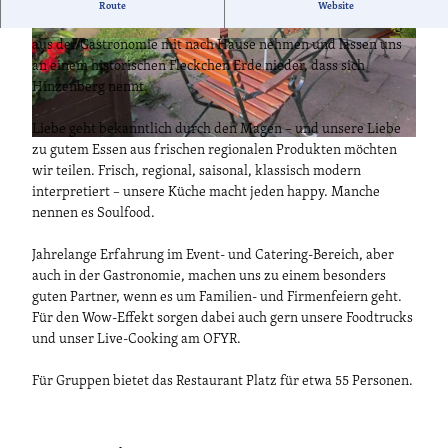
Als Wahl-Potsdamer leben wir hier seit einigen Jahren mit
Route
Website
unserer kleinen Familie. Nun möchten wir unsere Erfahrung
aus der Gastronomie mit nach Hause nehmen und lassen uns
© Ronald Koch
© Ronald Koch
an einem historischen Fleckchen Erde nieder, dass sich
Hinzenberg nennt.
Liebe geht bekanntlich durch den Magen – und unsere Liebe
© Ronald Koch
zu gutem Essen aus frischen regionalen Produkten möchten
wir teilen. Frisch, regional, saisonal, klassisch modern
interpretiert – unsere Küche macht jeden happy. Manche
nennen es Soulfood.
Jahrelange Erfahrung im Event- und Catering-Bereich, aber
auch in der Gastronomie, machen uns zu einem besonders
guten Partner, wenn es um Familien- und Firmenfeiern geht.
Für den Wow-Effekt sorgen dabei auch gern unsere Foodtrucks
und unser Live-Cooking am OFYR.
Für Gruppen bietet das Restaurant Platz für etwa 55 Personen.