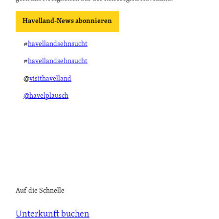
Havelland-News abonnieren
#
havellandsehnsucht
#
havellandsehnsucht
@
visithavelland
@havelplausch
Auf die Schnelle
Unterkunft buchen