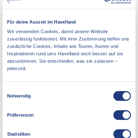
Veranstaltung
Essen & Trinken
Für deine Auszeit im Havelland
Unterkünfte
Wir verwenden Cookies, damit unsere Website
zuverlässig funktioniert. Mit ihrer Zustimmung helfen uns
Sehenswertes
zusätzliche Cookies, Inhalte wie Touren, Karten und
Inspirationen rund ums Havelland noch besser auf sie
abzustimmen. Sie entscheiden, was sie zulassen –
Pächter/Betreiber
jederzeit.
Restaurantschiff Klipper
Bulgarische Straße/Poetensteig
12435
Berlin
E
Notwendig
Website
i
n
Anreise mit dem Auto
w
Präferenzen
Anreise mit öffentlichen Verkehrsmitteln
i
l
l
Statistiken