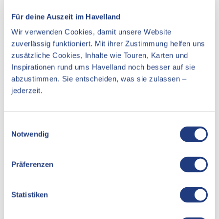
Für deine Auszeit im Havelland
Dauer: ca. 2 Stunden
Wir verwenden Cookies, damit unsere Website
Anzahl: buchbar ab eine Person /
Gruppen auf
zuverlässig funktioniert. Mit ihrer Zustimmung helfen uns
Anfrage
zusätzliche Cookies, Inhalte wie Touren, Karten und
Inspirationen rund ums Havelland noch besser auf sie
Treffpunkt: nach Wunsch
abzustimmen. Sie entscheiden, was sie zulassen –
Preis: 14 € pro Person
jederzeit.
Ticket buchen
E
Notwendig
i
n
w
Präferenzen
i
l
l
Statistiken
i
g