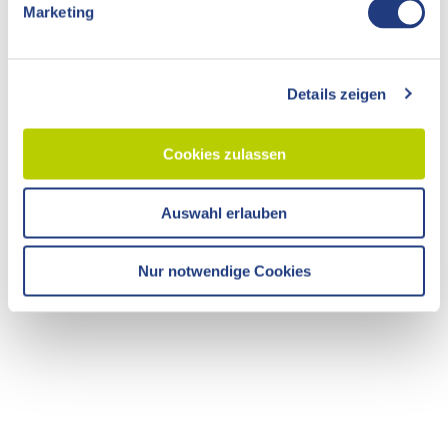
Marketing
u
n
g
Details zeigen
s
a
u
Cookies zulassen
s
w
Auswahl erlauben
a
h
Veranstaltungen
l
Nur notwendige Cookies