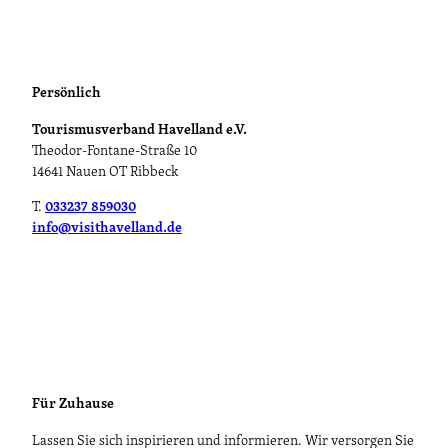
K
E
r
E
E
g
a
T
N
n
T
d
E
e
Persönlich
r
B
H
Tourismusverband Havelland e.V.
I
a
v
Theodor-Fontane-Straße 10
S
e
14641 Nauen OT Ribbeck
P
l
Ä
T.
033237 859030
W
info@visithavelland.de
E
S
I
N
Für Zuhause
Lassen Sie sich inspirieren und informieren. Wir versorgen Sie