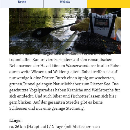
Route
Website
36,00 km
Start: Friedrich-Ludwig-Jahn-Weg 31 Wasserwanderrastplatz
14669 Ketzin / Havel
Ziel: Am Klostersee 13 b Kanustation Emsterseen 14797 Lehnin
© Steven Ritzer, Lizenz: Tourismusverband Havelland e.V. |
CC-BY-ND
Dicht an dicht schmiegen sich die blauen Perlen in diesem
© Jan Hoffmann, Lizenz: Jan Hoffmann |
CC0
traumhaften Kanurevier. Besonders auf den romantischen
Nebenarmen der Havel können Wasserwanderer in aller Ruhe
durch weite Wiesen und Weiden gleiten. Dabei treffen sie auf
nur wenige kleine Dörfer. Durch einen üppig umwucherten,
grünen Tunnel gelangen Naturliebhaber zum Rietzer See. Das
geschützte Vogelparadies haben Kraniche und Weißstörche für
sich entdeckt. Und auch Biber und Fischotter lassen sich hier
gern blicken. Auf der gesamten Strecke gibt es keine
Schleusen und nur eine geringe Strömung.
Länge:
ca. 36 km (Hauptlauf) / 2-Tage (mit Abstecher nach