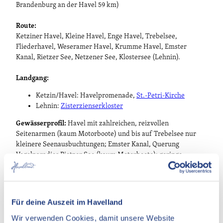
Brandenburg an der Havel 59 km)
Route:
Ketziner Havel, Kleine Havel, Enge Havel, Trebelsee,
Fliederhavel, Weseramer Havel, Krumme Havel, Emster
Kanal, Rietzer See, Netzener See, Klostersee (Lehnin).
Landgang:
Ketzin/Havel: Havelpromenade,
St.-Petri-Kirche
Lehnin:
Zisterzienserkloster
Gewässerprofil:
Havel mit zahlreichen, reizvollen
Seitenarmen (kaum Motorboote) und bis auf Trebelsee nur
kleinere Seenausbuchtungen; Emster Kanal, Querung
Vogelparadies Rietzer See (kaum Motorboote); geringe
Strömung, in beide Richtungen durchgängig und einfach zu
befahren (keine Wehre oder Schleusen).
Karten / Literatur:
Für deine Auszeit im Havelland
TourenAtlas Wasserwandern / TA5 Berlin-Brandenburg mit
Wir verwenden Cookies, damit unsere Website
Spreewald: Oder, Havel, Spree + Nebengewässer. 1: 75.000