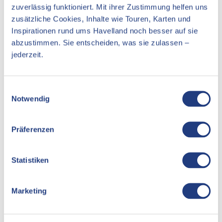
und 1: 25.000, Jübermann-Verlag, ISBN-13: 978-3929540666,
zuverlässig funktioniert. Mit ihrer Zustimmung helfen uns
25,00 Euro
zusätzliche Cookies, Inhalte wie Touren, Karten und
Inspirationen rund ums Havelland noch besser auf sie
abzustimmen. Sie entscheiden, was sie zulassen –
jederzeit.
In der Nähe
Auf der Karte anschauen
E
Notwendig
i
Veranstaltung
n
Essen & Trinken
w
Präferenzen
i
Unterkünfte
l
l
Statistiken
Sehenswertes
i
Touren
g
Marketing
u
n
g