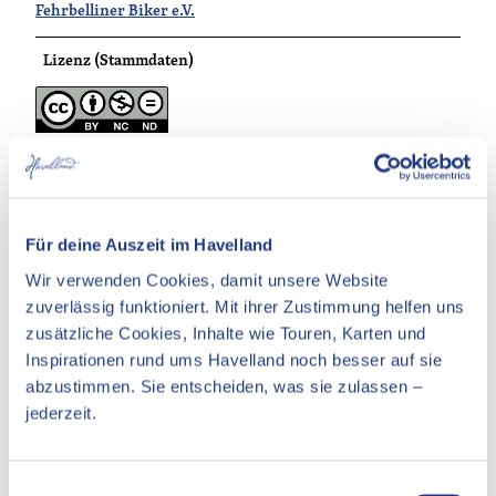
Fehrbelliner Biker e.V.
Lizenz (Stammdaten)
Für deine Auszeit im Havelland
In der Nähe
Auf der Karte anschauen
Wir verwenden Cookies, damit unsere Website
zuverlässig funktioniert. Mit ihrer Zustimmung helfen uns
zusätzliche Cookies, Inhalte wie Touren, Karten und
Veranstaltung
Inspirationen rund ums Havelland noch besser auf sie
Essen & Trinken
abzustimmen. Sie entscheiden, was sie zulassen –
jederzeit.
Unterkünfte
Sehenswertes
E