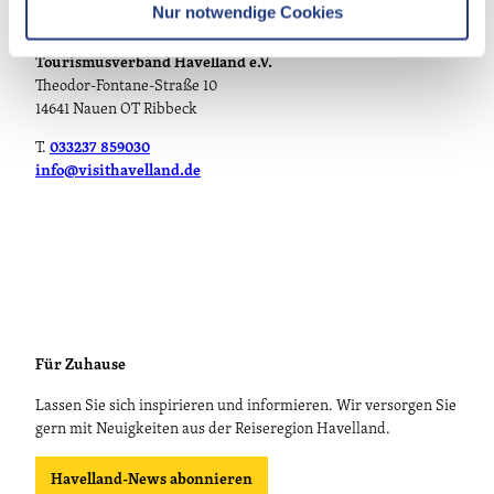
l
Nur notwendige Cookies
Persönlich
Tourismusverband Havelland e.V.
Theodor-Fontane-Straße 10
14641 Nauen OT Ribbeck
T.
033237 859030
info@visithavelland.de
Für Zuhause
Lassen Sie sich inspirieren und informieren. Wir versorgen Sie
gern mit Neuigkeiten aus der Reiseregion Havelland.
Havelland-News abonnieren