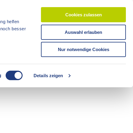
Cookies zulassen
ng helfen
d noch besser
Auswahl erlauben
CC-BY-ND
CC-BY-NC
Reisezeit
Unterkünfte
Shop
Veranstaltunge
Tickets
Nur notwendige Cookies
CC-BY-ND
g
Details zeigen
Freizeit
Sommerzeit
Camping
CC-BY-ND
CC-BY-ND
Fahrräder
Boote
Radzeit
Führungen