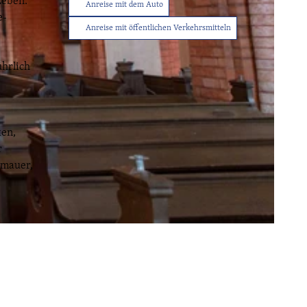
Leben.
Anreise mit dem Auto
e-
Anreise mit öffentlichen Verkehrsmitteln
Tourist-
Info
ührlich
Service
Sitemap
Wetter
Kontakt
ken,
r
rmauer,