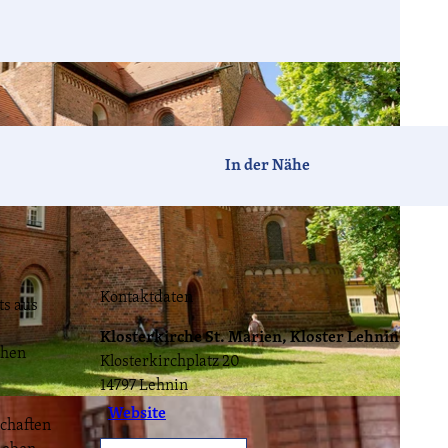
Barrierefrei
Hotels
Ferien-
Camping
häuser
In der Nähe
Tagen &
Vogelzeit
Havelland-
Feiern
News
Kontaktdaten
ts aus
Klosterkirche St. Marien, Kloster Lehnin
CC-BY-ND
chen
Klosterkirchplatz 20
Havellandorte
FAQ
14797
Lehnin
Website
schaften