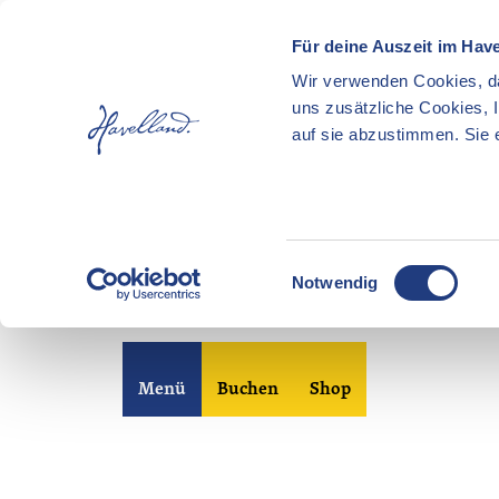
Für deine Auszeit im Hav
Wir verwenden Cookies, da
uns zusätzliche Cookies, 
auf sie abzustimmen. Sie e
E
Notwendig
i
n
Z
w
u
i
Merkzettel
Suche
Menü
Buchen
Shop
m
l
I
l
n
i
h
g