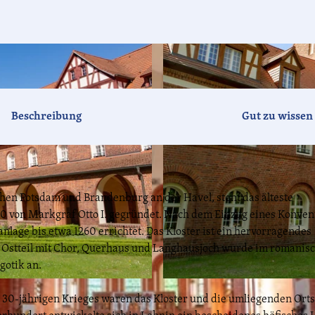
Beschreibung
Gut zu wissen
hen Potsdam und Brandenburg an der Havel, steht das älteste
0 von Markgraf Otto I. gegründet. Nach dem Einzug eines Konven
nlage bis etwa 1260 errichtet. Das Kloster ist ein hervorragendes
er Ostteil mit Chor, Querhaus und Langhausjoch wurde im romanis
hgotik an.
© TMB-Fotoarchiv/Steffen Lehmann
es 30-jährigen Krieges waren das Kloster und die umliegenden Ort