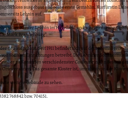
rhundert entwickelte sich in Lehnin ein bescheidenes höfisches 
Jagdschloss ausgebaut und seine erste Gemahlin, Kurfürstin Luis
Sommersitz Lehnin auf.
ehemalige Kloster Lehnin im Havelland und schrieb darüber ausf
 die Mark Brandenburg“.
eder neu aufgebaut. Seit 1911 befindet sich auf dem ehemaligen
e von sozialen Einrichtungen betreibt. Die Lehniner Sommermusi
eptember zu Konzerten verschiedenster Couleur ein. Ein Besuch de
s Ortes erahnen. Das gesamte Kloster ist, umrahmt von der Kloste
 sowie weitere Gebäude zu sehen.
382 768842 bzw. 704151.