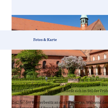
Fotos & Karte
In Lehnin, einem kleinen havelländischen Städtchen zwisc
Zisterzienserkloster der Mark Brandenburg. Es wurde 118
dem Zisterzienserkloster Sittichenbach wurde die Klostera
Beispiel für frühe norddeutsche Backsteinarchitektur. D
Baustil errichtet. Der Westteil schließt sich im Stil der Frü
© TMB-Fotoarchiv/Steffen Lehmann
1542 fiel der Klosterbesitz an den Kurfürsten. Während d