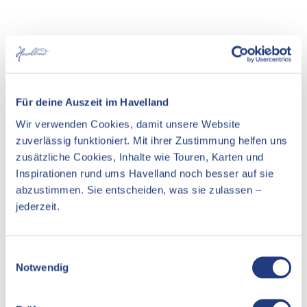
In der Nähe
Auf der Karte anschauen
Für deine Auszeit im Havelland
Veranstaltung
Wir verwenden Cookies, damit unsere Website
Essen & Trinken
zuverlässig funktioniert. Mit ihrer Zustimmung helfen uns
zusätzliche Cookies, Inhalte wie Touren, Karten und
Unterkünfte
Inspirationen rund ums Havelland noch besser auf sie
abzustimmen. Sie entscheiden, was sie zulassen –
Sehenswertes
jederzeit.
Kontaktdaten
E
Notwendig
i
n
Neustädtischer Markt
w
14776
Brandenburg an der Havel