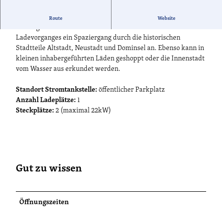
Direkt in der Innenstadt von Brandenburg an der Havel kann
Route
Website
Strom getankt werden. Von hier bietet sich während des
Ladevorganges ein Spaziergang durch die historischen
Stadtteile Altstadt, Neustadt und Dominsel an. Ebenso kann in
kleinen inhabergeführten Läden geshoppt oder die Innenstadt
vom Wasser aus erkundet werden.
Standort Stromtankstelle:
öffentlicher Parkplatz
Anzahl Ladeplätze:
1
Steckplätze:
2 (maximal 22kW)
Gut zu wissen
Öffnungszeiten