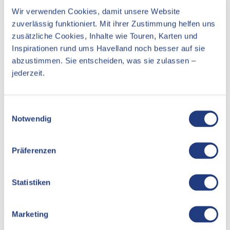
Social Media
Wir verwenden Cookies, damit unsere Website
Youtube
zuverlässig funktioniert. Mit ihrer Zustimmung helfen uns
Instagram
zusätzliche Cookies, Inhalte wie Touren, Karten und
Inspirationen rund ums Havelland noch besser auf sie
abzustimmen. Sie entscheiden, was sie zulassen –
jederzeit.
In der Nähe
Auf der Karte anschauen
E
Notwendig
i
Veranstaltung
n
w
Essen & Trinken
Präferenzen
i
l
Unterkünfte
l
Statistiken
Sehenswertes
i
g
Marketing
u