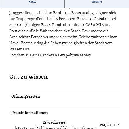
Ob romantische Auszeit zu zweit, Feiern mit der Familie, Zeit
Route
Website
mit den besten Freunden oder ausgefallener
Junggesellenabschied an Bord – die Bootsausflüge eignen sich
für Gruppengrößen bis zu 8 Personen. Entdecke Potsdam bei
einer ausgiebigen Boots-Rundfahrt mit der CASA MIA und
Freu dich auf die Wahrzeichen der Stadt. Bewundere die
Architektur Potsdams und vieles mehr. Erlebe während einer
Havel-Bootsausflug die Sehenswürdigkeiten der Stadt vom
Wasser aus.
Potsdam aus einer anderen Perspektive sehen!
Gut zu wissen
Öffnungszeiten
Preisinformationen
Erwachsene
124,50
EUR
4h Bootstour "Schlösserrundfahrt" mit Skipper