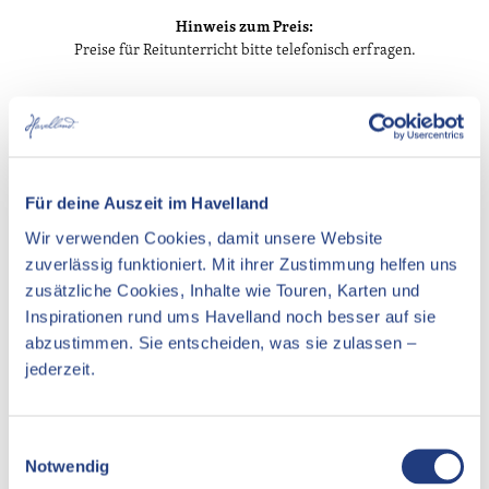
Hinweis zum Preis:
Preise für Reitunterricht bitte telefonisch erfragen.
In der Nähe
Auf der Karte anschauen
Für deine Auszeit im Havelland
Wir verwenden Cookies, damit unsere Website
Veranstaltung
zuverlässig funktioniert. Mit ihrer Zustimmung helfen uns
zusätzliche Cookies, Inhalte wie Touren, Karten und
Essen & Trinken
Inspirationen rund ums Havelland noch besser auf sie
abzustimmen. Sie entscheiden, was sie zulassen –
Unterkünfte
jederzeit.
Sehenswertes
E
Notwendig
i
Kontaktdaten