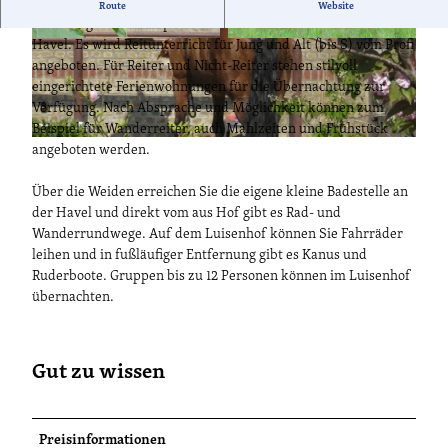
Der Reit- und Ausbildungsstall liegt mitten im
Route
Website
denkmalgeschützten preußischen Musterdorf Paretz an der
Havel. Es wird Reitunterricht für Jung und Alt (bis S) vom Profi
© Luisenhof |
CC-BY-SA
© Luisenhof |
CC-BY-SA
angeboten. Für Reiter und Nicht-Reiter stehen stilvoll
eingerichtete Ferienwohnungen für die Übernachtung zur
Verfügung. Nach Absprache und Möglichkeit können zum
Beispiel für Wanderreiter, auch Mahlzeiten und Frühstück
© Luisenhof, Lizenz: Luisenhof |
CC0
angeboten werden.
Über die Weiden erreichen Sie die eigene kleine Badestelle an
der Havel und direkt vom aus Hof gibt es Rad- und
Wanderrundwege. Auf dem Luisenhof können Sie Fahrräder
leihen und in fußläufiger Entfernung gibt es Kanus und
Ruderboote. Gruppen bis zu 12 Personen können im Luisenhof
übernachten.
Gut zu wissen
Preisinformationen