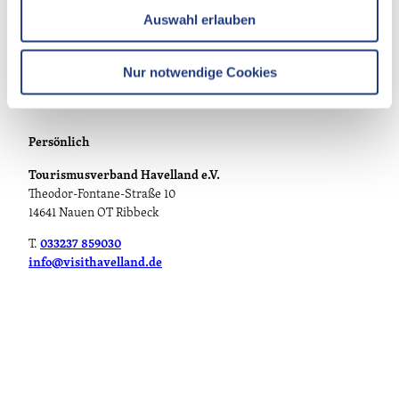
Auswahl erlauben
a
h
l
Nur notwendige Cookies
Persönlich
Tourismusverband Havelland e.V.
Theodor-Fontane-Straße 10
14641 Nauen OT Ribbeck
T.
033237 859030
info@visithavelland.de