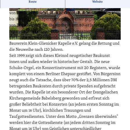
Die Kapelle, in der früher selbständigen Gemeinde Klein-
Route
Website
Glienicke gelegen, wurde in neugotischem Stil nach den Plänen
von Reinhold Persius in den Jahren 1880/81 errichtet. Von 1961
© TMB-Fotoarchiv/Bernd Gewohn
© TMB-Fotoarchiv/Bernd Gewohn
bis 1989 lag sie im Sperrgebiet. Nach einer geglückten Flucht
von Bauarbeitern, die die Kirche in den 80-er Jahren
reparieren sollten, gab es keine Kirchensanierung mehr und
die Kirche verfiel zusehends. Dank dem 1990 gegründeten
© TMB-Fotoarchiv/Bernd Gewohn
Bauverein Klein-Glienicker Kapelle e.V. gelang die Rettung und
die Neuweihe nach 120 Jahren.
Seit 1999 zeigt sich dieses Kleinod neugotischer Baukunst
innen und außen wieder in historischer Gestalt. Die neue
Schuke-Orgel, ein Konzertinstrument mit 20 Registern, wurde
komplett von einem Berliner Ehepaar gestiftet. Von Bürgersinn
zeugt auch die Tatsache, dass über 70% der 2,5 Millionen DM
betragenden Baukosten durch private Spenden aufgebracht
wurden. Die Kapelle ist ein besonderer Ort der Evangelischen
Kirchengemeinde Babelsberg geworden und erfreut sich
großer Beliebtheit bei Konzerten (an jedem ersten Sonntag im
Monat um 16 Uhr), kirchlichen Trauungen und
Taufgottesdiensten. Unter dem Motto „Grenzen überwinden"
werden hier die Gottesdienste (an jedem dritten Sonntag im
Monat um 16 Uhr) von Geistlichen unterschiedlicher