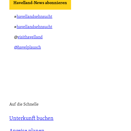
Havelland-News abonnieren
#
havellandsehnsucht
#
havellandsehnsucht
@
visithavelland
@havelplausch
Auf die Schnelle
Unterkunft buchen