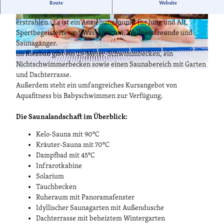
Bereits 1988 wurde das Bad eröffnet, eine umfangreiche
Route
Website
Sanierung im Jahr 2021 lässt das Bad heute im frischen Glanz
erstrahlen. Es ist ein Anziehungspunkt für Jung und Alt,
© Kathleen Friedrich
© Kathleen Friedrich
Sportbegeisterte und Wasserratten, Wellnessfreunde und
Saunagänger.
im Kiezbad gibt ein 25-Meter-Schwimmbecken, ein
Nichtschwimmerbecken sowie einen Saunabereich mit Garten
© Alena Suber
und Dachterrasse.
Außerdem steht ein umfangreiches Kursangebot von
Aquafitness bis Babyschwimmen zur Verfügung.
Die Saunalandschaft im Überblick:
Kelo-Sauna mit 90°C
Kräuter-Sauna mit 70°C
Dampfbad mit 45°C
Infrarotkabine
Solarium
Tauchbecken
Ruheraum mit Panoramafenster
Idyllischer Saunagarten mit Außendusche
Dachterrasse mit beheiztem Wintergarten