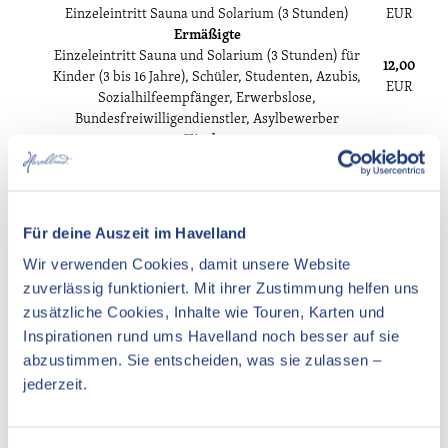
Einzeleintritt Sauna und Solarium (3 Stunden)
EUR
Ermäßigte
Einzeleintritt Sauna und Solarium (3 Stunden) für
12,00
Kinder (3 bis 16 Jahre), Schüler, Studenten, Azubis,
EUR
Sozialhilfeempfänger, Erwerbslose,
Bundesfreiwilligendienstler, Asylbewerber
Kinder
Einzeleintritt Sauna und Solarium (3 Stunden) für
2,00
Kinder (0 bis 3 Jahre)
EUR
bis 3 Jahren
Ermäßigte
Für deine Auszeit im Havelland
Einzeleintritt Sauna und Solarium (3 Stunden) für
15,00
Wir verwenden Cookies, damit unsere Website
Vorruheständler, Rentner, Pensionäre, Menschen mit
EUR
Behinderungen
zuverlässig funktioniert. Mit ihrer Zustimmung helfen uns
Familien
zusätzliche Cookies, Inhalte wie Touren, Karten und
Sauna und Solarium (3 Stunden)
36,00
Inspirationen rund ums Havelland noch besser auf sie
2 Erwachsene, 3 Kinder
EUR
abzustimmen. Sie entscheiden, was sie zulassen –
Von 0 bis Jahren
jederzeit.
Hinweis zum Preis: