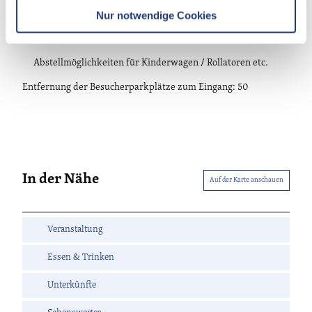
l
Es sind ausleihbare Rollstühle / sonstige Geh- oder
Nur notwendige Cookies
Mobilitätshilfen vorhanden
Abstellmöglichkeiten für Kinderwagen / Rollatoren etc.
Entfernung der Besucherparkplätze zum Eingang: 50
In der Nähe
Auf der Karte anschauen
Veranstaltung
Essen & Trinken
Unterkünfte