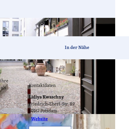
Barrierefrei
Hotels
Ferien-
Camping
häuser
In der Nähe
Tagen &
Vogelzeit
Havelland-
Feiern
News
 ihre
Kontaktdaten
 als
Lidiya Kwaschny
CC-BY-ND
Friedrich-Ebert-Str. 89
Havellandorte
FAQ
14467
Potsdam
nd Service GmbH
Website