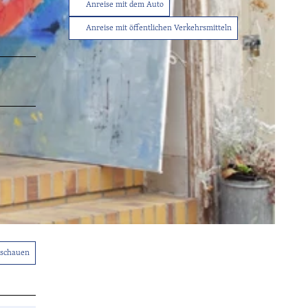
Anreise mit dem Auto
Anreise mit öffentlichen Verkehrsmitteln
Tourist-
Info
Service
Sitemap
Wetter
Kontakt
nschauen