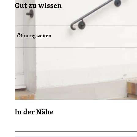
Gut zu wissen
Öffnungszeiten
© Lion A. Schulze, Lizenz: PMSG Potsdam Marketing und Service GmbH
In der Nähe