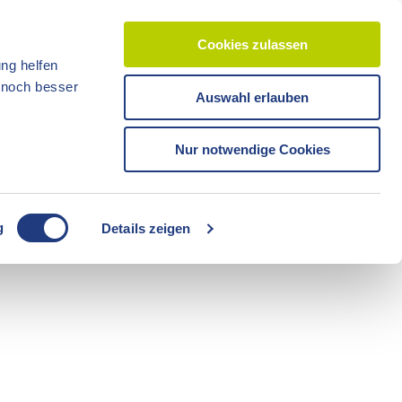
Cookies zulassen
ng helfen
d noch besser
Auswahl erlauben
CC-BY-ND
CC-BY-NC
Reisezeit
Unterkünfte
Shop
Veranstaltunge
Tickets
Nur notwendige Cookies
CC-BY-ND
g
Details zeigen
Freizeit
Sommerzeit
Camping
CC-BY-ND
CC-BY-ND
Fahrräder
Boote
Radzeit
Führungen