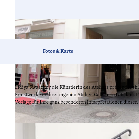
Fotos & Karte
Lidiya Kwaschny die Künstlerin des Ateliers präsentiert hie
Kunstwerke in ihrer eigenen Atelier-Galerie in Potsdam. P
Vorlage für ihre ganz besonderen Interpretationen dieser.
© Lion A. Schulze, Lizenz: PMSG Potsdam Marketing und Service GmbH