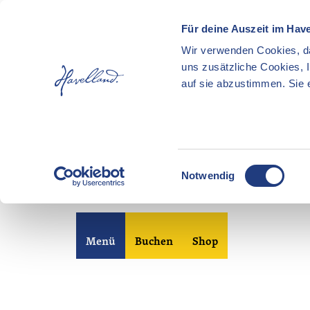
Für deine Auszeit im Hav
Wir verwenden Cookies, da
uns zusätzliche Cookies, 
auf sie abzustimmen. Sie e
E
Notwendig
i
n
Z
w
u
i
Merkzettel
Suche
Menü
Buchen
Shop
m
l
I
l
n
i
h
g