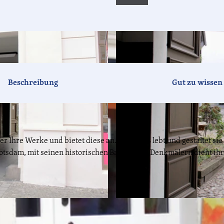
Beschreibung
Gut zu wissen
r Ihre Werke und bietet diese an. Seit 2004 lebt und gestaltet sie
otsdam, mit seinen historischen Bauten und Denkmälern dient ihr
© Lion A. Schulze, Lizenz: PMSG Potsdam Marketing u